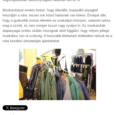
Munkaruházat esetén fontos, hogy ellenálló, kopásálló anyagból
készüljön a ruha, hiszen sok külső hatásnak van kitéve. Elvárjuk tőle,
hogy a gyakoribb mosás ellenére se szakadjon könnyen, valamint tartsa
meg a színét, és nem menjen össze vagy nyúljon ki. Az munkaruhák
alapanyagai széles skálán mozognak attól függően, hogy milyen jellegű
munkához van rá szükség. A hosszabb élettartam érdekében tartsuk be a
ruha kezelési útmutatóján ajánlottakat.