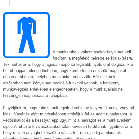
A munkaruha kiválasztásakor figyelmet kell
fordítani a megfelelő méretre és kialakításra.
Tekintettel arra, hogy átlagosan naponta legalább nyolc órát dolgozunk a
hét öt napján, elengedhetetlen, hogy komfortosan érezzük magunkat
abban a ruhában, melyben munkánkat végezzük. Bár ezeknek
elsősorban nem kényelmet szolgáló funkciói vannak, a hatékony
munkavégzés érdekében elengedhetetlen, hogy a munkavállaló ne
feszengjen naphosszat a ruhájában.
Figyeljünk rá, hogy ruházatunk egyik darabja se legyen túl nagy, vagy túl
kicsi. Vásárlás előtt mindenképpen próbáljuk fel az adott ruhadarabot, a
védősisakot és a kesztyűt épp úgy, mint a nadrágot és a munkavédelmi
cipőt. A ruházat kiválasztásakor talán kevesen fordítanak figyelmet arra,
hogy milyen anyagból készült a választott ruha, pedig a feladatok
végrehajtásának hatékonyságára hatással van ez is.