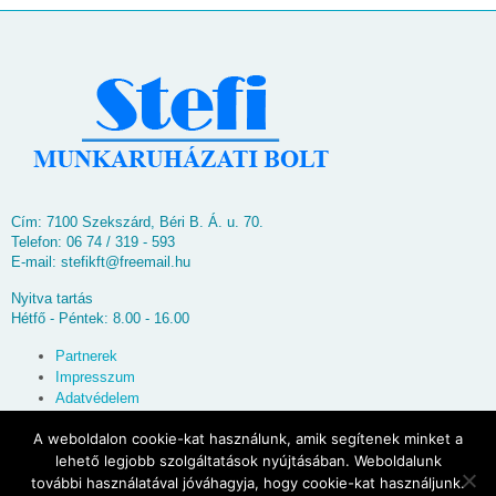
Cím: 7100 Szekszárd, Béri B. Á. u. 70.
Telefon: 06 74 / 319 - 593
E-mail:
stefikft@freemail.hu
Nyitva tartás
Hétfő - Péntek: 8.00 - 16.00
Partnerek
Impresszum
Adatvédelem
Oldaltérkép
A weboldalon cookie-kat használunk, amik segítenek minket a
lehető legjobb szolgáltatások nyújtásában. Weboldalunk
© 2026
Stefi Munkaruházati Bolt
további használatával jóváhagyja, hogy cookie-kat használjunk.