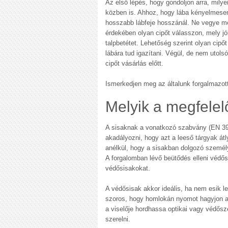
Az első lépés, hogy gondoljon arra, milyen
közben is. Ahhoz, hogy lába kényelmesen
hosszabb lábfeje hosszánál. Ne vegye meg 
érdekében olyan cipőt válasszon, mely jó
talpbetétet. Lehetőség szerint olyan cipő
lábára tud igazítani. Végül, de nem utols
cipőt vásárlás előtt.
Ismerkedjen meg az általunk forgalmazot
Melyik a megfelel
A sisaknak a vonatkozó szabvány (EN 397
akadályozni, hogy azt a leeső tárgyak átly
anélkül, hogy a sisakban dolgozó személ
A forgalomban lévő beütődés elleni védős
védősisakokat.
A védősisak akkor ideális, ha nem esik le
szoros, hogy homlokán nyomot hagyjon a f
a viselője hordhassa optikai vagy védősz
szerelni.