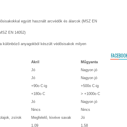
ősisakokkal együtt használt arcvédők és álarcok (MSZ EN
(MSZ EN 14052)
y a különböző anyagokból készült védősisakok milyen
FACEBOO
Akril
Műgyanta
Jó
Nagyon jó
Jó
Nagyon jó
+90o C-ig
+500o C-ig
+180o C
> +1000o C
Jó
Nagyon jó
Nincs
Nincs
olajok, zsírok
Megfelelő, kivéve savak
Jó
1,09
1,58