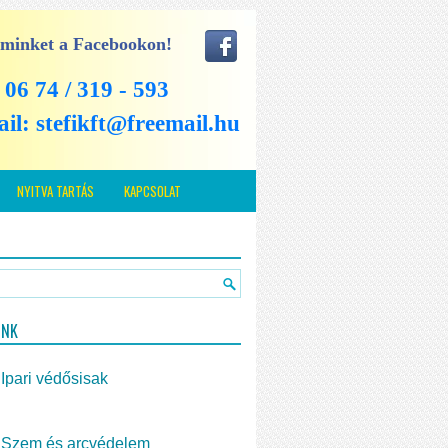
 minket a Facebookon!
: 06 74 / 319 - 593
ail:
stefikft@freemail.hu
NYITVA TARTÁS
KAPCSOLAT
INK
Ipari védősisak
Szem és arcvédelem