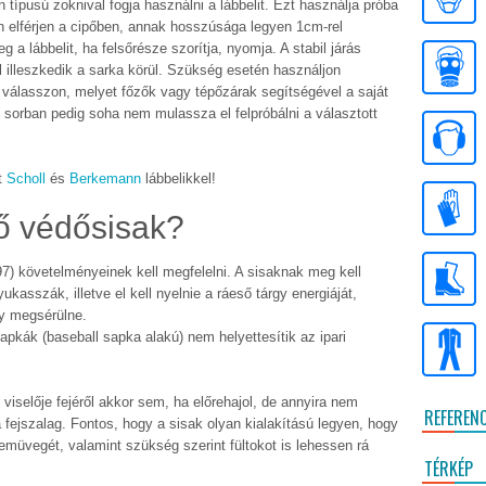
 típusú zoknival fogja használni a lábbelit. Ezt használja próba
 elférjen a cipőben, annak hosszúsága legyen 1cm-rel
a lábbelit, ha felsőrésze szorítja, nyomja. A stabil járás
l illeszkedik a sarka körül. Szükség esetén használjon
t válasszon, melyet főzők vagy tépőzárak segítségével a saját
ó sorban pedig soha nem mulassza el felpróbálni a választott
t
Scholl
és
Berkemann
lábbelikkel!
ő védősisak?
) követelményeinek kell megfelelni. A sisaknak meg kell
ukasszák, illetve el kell nyelnie a ráeső tárgy energiáját,
y megsérülne.
apkák (baseball sapka alakú) nem helyettesítik az ipari
 viselője fejéről akkor sem, ha előrehajol, de annyira nem
REFEREN
ejszalag. Fontos, hogy a sisak olyan kialakítású legyen, hogy
emüvegét, valamint szükség szerint fültokot is lehessen rá
TÉRKÉP