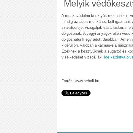
Melyik védőkeszt
A munkavédelmi kesztyűk mechanikai, veg
mindig az adott munkához kell igazítani. 
szakítóerejét vizsgálják vásárláskor, me
dolgozónak. A vegyi anyagok ellen védő ke
dolgozhatunk egy adott darabban. Amenn
kiderüljön, valóban alkalmas-e a használatr
Ezeknek a kesztyűknek a sugárzó és kon
viselkedését vizsgálják.
Ide kattintva ol
Forrás: www.scholl.hu