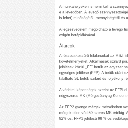
A munkahelyeken ismerni kell a szennyez
e a levegőben. A levegő szennyezettség
is lehet) minőségétől, mennyiségétől és a
A légzésvédelem megoldható a levegő tis
oxigén betáplálásával.
Álarcok
A részecskeszűrő félálarcokat az MSZ EN
követelményeket. Alkalmasak szilárd por, 
jelölések közül ,,FF” betűk az egyszer ha
egységes jelölése (FFP). A betűk utáni s
található SL betűk szilárd és folyékony r
A védelmi képességek szerint az FFPl-el j
négyszeres MK (Mérgezőanyag Koncentrác
Az FFP2 gyenge mérgek mérsékelten vesz
mérgek ellen véd 50-szeres MK értékig. 
92%-os, FFP3 jelölésű 98 %-os védőképe