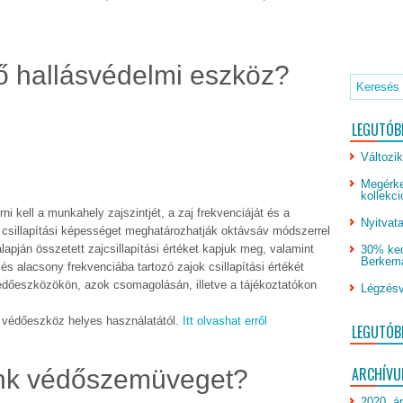
ő hallásvédelmi eszköz?
LEGUTÓB
Változik
Megérke
kollekci
 kell a munkahely zajszintjét, a zaj frekvenciáját és a
Nyitvata
 csillapítási képességet meghatározhatják oktávsáv módszerrel
apján összetett zajcsillapítási értéket kapjuk meg, valamint
30% ked
Berkeman
 alacsony frekvenciába tartozó zajok csillapítási értékét
dőeszközökön, azok csomagolásán, illetve a tájékoztatókon
Légzésv
 védőeszköz helyes használatától.
Itt olvashat erről
LEGUTÓB
ARCHÍV
nk védőszemüveget?
2020. áp