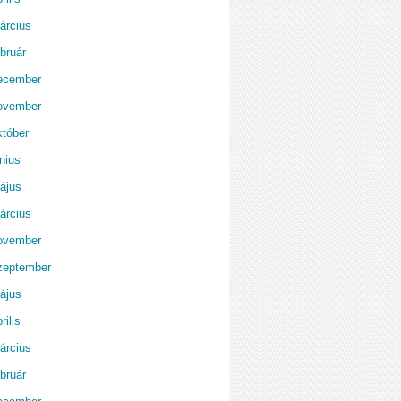
árcius
bruár
ecember
ovember
któber
nius
ájus
árcius
ovember
zeptember
ájus
rilis
árcius
bruár