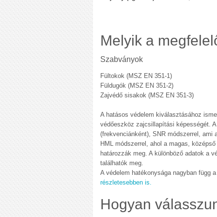
Melyik a megfelel
Szabványok
Fültokok (MSZ EN 351-1)
Füldugók (MSZ EN 351-2)
Zajvédő sisakok (MSZ EN 351-3)
A hatásos védelem kiválasztásához ismerni
védőeszköz zajcsillapítási képességét. A
(frekvenciánként), SNR módszerrel, ami al
HML módszerrel, ahol a magas, középső és
határozzák meg. A különböző adatok a vé
találhatók meg.
A védelem hatékonysága nagyban függ a
részletesebben is.
Hogyan válasszu