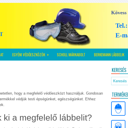
Kövess
Tel.
E-m
»
AT
EGYÉNI VÉDŐESZKÖZÖK
SCHOLL MÁRKABOLT
BERKEMANN LÁBBELIK
KERESÉS
tetlen, hogy a megfelelő védőeszközt használjuk. Gondosan
TERMÉKE
n termékkel védjük testi épségünket, egészségünket. Ehhez
ek.
ki a megfelelő lábbelit?