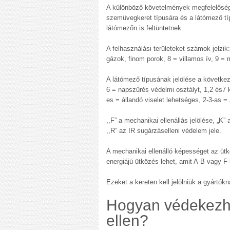
A különböző követelmények megfelelőségét 
szemüvegkeret típusára és a látómező típ
látómezőn is feltüntetnek.
A felhasználási területeket számok jelzi
gázok, finom porok, 8 = villamos ív, 9 =
A látómező típusának jelölése a követke
6 = napszűrés védelmi osztályt, 1,2 és7 k
es = állandó viselet lehetséges, 2-3-as =
,,F” a mechanikai ellenállás jelölése, „K
,,R” az IR sugárzáselleni védelem jele.
A mechanikai ellenálló képességet az ü
energiájú ütközés lehet, amit A-B vagy F 
Ezeket a kereten kell jelölniük a gyártókn
Hogyan védekezhe
ellen?