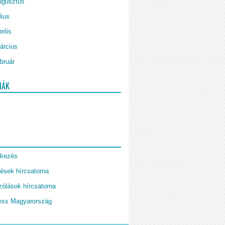
ugusztus
lius
rilis
árcius
bruár
IÁK
tkezés
ések hírcsatorna
ólások hírcsatorna
ess Magyarország