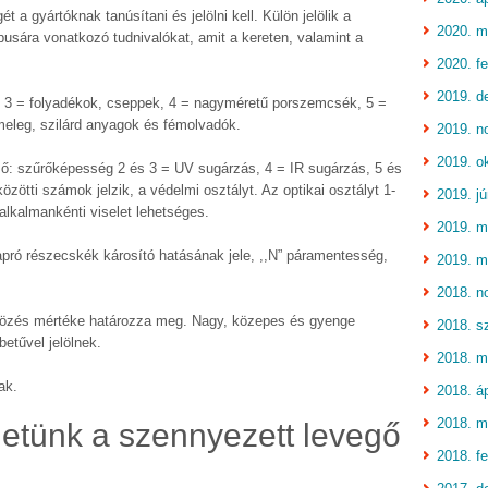
a gyártóknak tanúsítani és jelölni kell. Külön jelölik a
2020. m
usára vonatkozó tudnivalókat, amit a kereten, valamint a
2020. fe
2019. d
k: 3 = folyadékok, cseppek, 4 = nagyméretű porszemcsék, 5 =
 meleg, szilárd anyagok és fémolvadók.
2019. n
2019. o
ző: szűrőképesség 2 és 3 = UV sugárzás, 4 = IR sugárzás, 5 és
özötti számok jelzik, a védelmi osztályt. Az optikai osztályt 1-
2019. jú
 alkalmankénti viselet lehetséges.
2019. m
” apró részecskék károsító hatásának jele, ,,N” páramentesség,
2019. m
2018. n
tközés mértéke határozza meg. Nagy, közepes és gyenge
2018. s
betűvel jelölnek.
2018. m
ak.
2018. áp
2018. m
tünk a szennyezett levegő
2018. fe