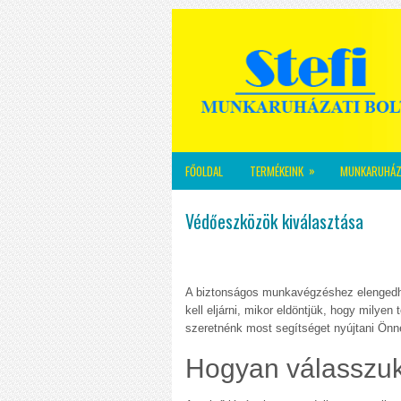
»
FŐOLDAL
TERMÉKEINK
MUNKARUHÁZ
Védőeszközök kiválasztása
A biztonságos munkavégzéshez elengedhe
kell eljárni, mikor eldöntjük, hogy milye
szeretnénk most segítséget nyújtani Önn
Hogyan válasszuk 