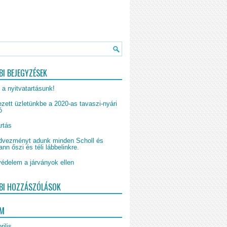
BI BEJEGYZÉSEK
 a nyitvatartásunk!
zett üzletünkbe a 2020-as tavaszi-nyári
ó
rtás
vezményt adunk minden Scholl és
n őszi és téli lábbelinkre.
édelem a járványok ellen
BI HOZZÁSZÓLÁSOK
UM
rilis