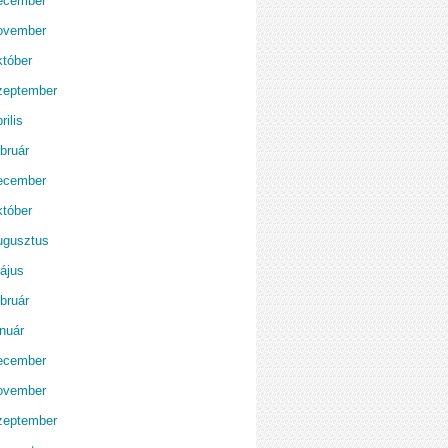
ecember
ovember
któber
zeptember
rilis
bruár
ecember
któber
ugusztus
ájus
bruár
anuár
ecember
ovember
zeptember