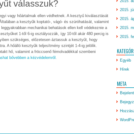
yűt válasszuk?
2015. a
2015. jú
yi vagy hőártalmak ellen védhetnek. A kesztyű kiválasztását
2015. áp
Általában a kesztyűk koptató-, vágó- és szúróhatását, valamint
rt leggyakrabban mechanikai behatások ellen kell védekeznie a
2015. m
sztyűket 1-től 6-ig osztályozzák, így 10-től akár 480 percig is
2015. fe
yiben szükséges, előzetesen áztassuk a kesztyűt, hogy
a. A hőálló kesztyűk teljesítmény szintjét 1-4-ig jelölik.
KATEGÓR
takt hő, valamint a fröccsenő fémolvadékkal szembeni
vashat bővebben a kézvédelemről.
Egyéb
Hírek
META
Bejelen
Bejegyz
Hozzász
WordPr