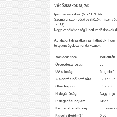
Védősisakok fajtái:
Ipari védősisakok (MSZ EN 397)
Személyi szemvédő eszközök – ipari véd
14458)
Nagy védőképességű ipari védősisakok 
Az alábbi táblázatban azt láthatjuk, hog
tulajdonságokkal rendelkeznek.
Tulajdonságok
Polietilén
Öregedésállóság
Jó
UV-állóság
Megfelelő
Alaktartás hő hatására
+70 o C-ig
Olvadáspont
+150 o C
Hidegállóság
Nagyon jó
Ridegedési hajlam
Nincs
Kémiai ellenállóság
Jó, kivéve 
Fajsúly (kg/dm3 )
0,96