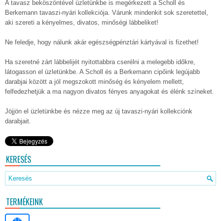
A tavasz beköszöntével üzletünkbe is megérkezett a Scholl és
Berkemann tavaszi-nyári kollekciója. Várunk mindenkit sok szeretettel,
aki szereti a kényelmes, divatos, minőségi lábbeliket!
Ne feledje, hogy nálunk akár egészségpénztári kártyával is fizethet!
Ha szeretné zárt lábbelijét nyitottabbra cserélni a melegebb időkre,
látogasson el üzletünkbe. A Scholl és a Berkemann cipőink legújabb
darabjai között a jól megszokott minőség és kényelem mellett,
felfedezhetjük a ma nagyon divatos fényes anyagokat és élénk színeket.
Jöjjön el üzletünkbe és nézze meg az új tavaszi-nyári kollekciónk
darabjait.
KERESÉS
TERMÉKEINK