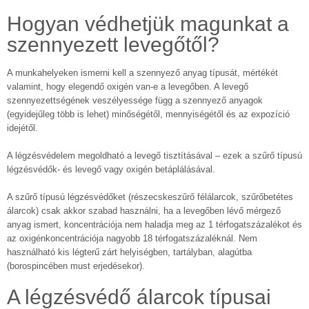
Hogyan védhetjük magunkat a
szennyezett levegőtől?
A munkahelyeken ismerni kell a szennyező anyag típusát, mértékét
valamint, hogy elegendő oxigén van-e a levegőben. A levegő
szennyezettségének veszélyessége függ a szennyező anyagok
(egyidejűleg több is lehet) minőségétől, mennyiségétől és az expozíció
idejétől.
A légzésvédelem megoldható a levegő tisztításával – ezek a szűrő típusú
légzésvédők- és levegő vagy oxigén betáplálásával.
A szűrő típusú légzésvédőket (részecskeszűrő félálarcok, szűrőbetétes
álarcok) csak akkor szabad használni, ha a levegőben lévő mérgező
anyag ismert, koncentrációja nem haladja meg az 1 térfogatszázalékot és
az oxigénkoncentrációja nagyobb 18 térfogatszázaléknál. Nem
használható kis légterű zárt helyiségben, tartályban, alagútba
(borospincében must erjedésekor).
A légzésvédő álarcok típusai