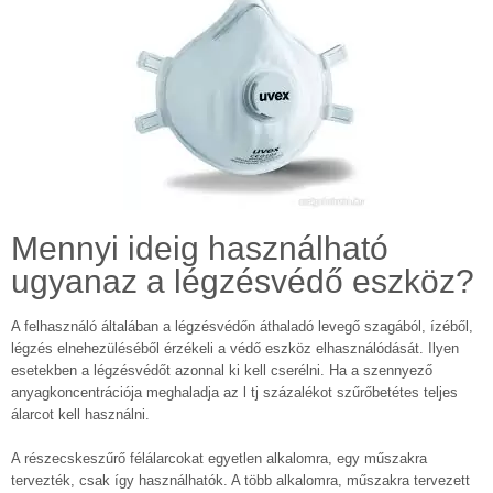
Mennyi ideig használható
ugyanaz a légzésvédő eszköz?
A felhasználó általában a légzésvédőn áthaladó levegő szagából, ízéből,
légzés elnehezüléséből érzékeli a védő eszköz elhasználódását. Ilyen
esetekben a légzésvédőt azonnal ki kell cserélni. Ha a szennyező
anyagkoncentrációja meghaladja az l tj százalékot szűrőbetétes teljes
álarcot kell használni.
A részecskeszűrő félálarcokat egyetlen alkalomra, egy műszakra
tervezték, csak így használhatók. A több alkalomra, műszakra tervezett