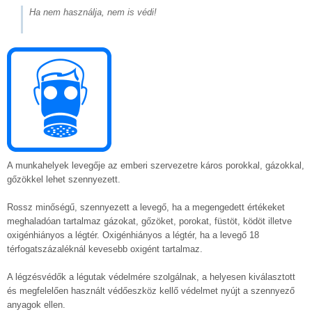
Ha nem használja, nem is védi!
A munkahelyek levegője az emberi szervezetre káros porokkal, gázokkal,
gőzökkel lehet szennyezett.
Rossz minőségű, szennyezett a levegő, ha a megengedett értékeket
meghaladóan tartalmaz gázokat, gőzöket, porokat, füstöt, ködöt illetve
oxigénhiányos a légtér. Oxigénhiányos a légtér, ha a levegő 18
térfogatszázaléknál kevesebb oxigént tartalmaz.
A légzésvédők a légutak védelmére szolgálnak, a helyesen kiválasztott
és megfelelően használt védőeszköz kellő védelmet nyújt a szennyező
anyagok ellen.