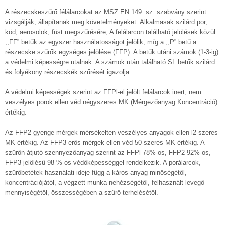
A részecskeszűrő félálarcokat az MSZ EN 149. sz. szabvány szerint
vizsgálják, állapítanak meg követelményeket. Alkalmasak szilárd por,
köd, aerosolok, füst megszűrésére, A felálarcon található jelölések közül
,,FF” betűk az egyszer használatosságot jelölik, míg a ,,P” betű a
részecske szűrők egységes jelölése (FFP). A betűk utáni számok (1-3-ig)
a védelmi képességre utalnak. A számok után található SL betűk szilárd
és folyékony részecskék szűrését igazolja.
A védelmi képességek szerint az FFPl-el jelölt felálarcok inert, nem
veszélyes porok ellen véd négyszeres MK (Mérgezőanyag Koncentráció)
értékig.
Az FFP2 gyenge mérgek mérsékelten veszélyes anyagok ellen l2-szeres
MK értékig. Az FFP3 erős mérgek ellen véd 50-szeres MK értékig. A
szűrőn átjutó szennyezőanyag szerint az FFPl 78%-os, FFP2 92%-os,
FFP3 jelölésű 98 %-os védőképességgel rendelkezik. A porálarcok,
szűrőbetétek használati ideje függ a káros anyag minőségétől,
koncentrációjától, a végzett munka nehézségétől, felhasznált levegő
mennyiségétől, összességében a szűrő terhelésétől.