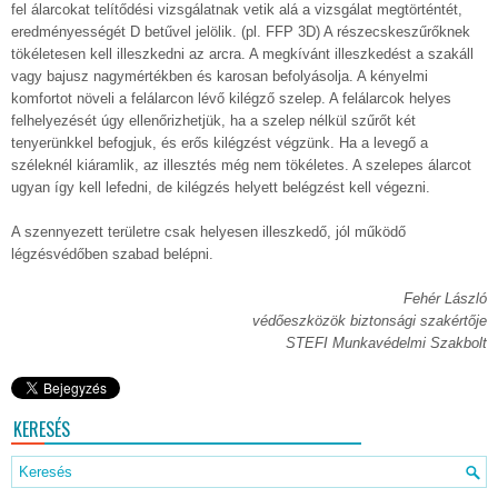
fel álarcokat telítődési vizsgálatnak vetik alá a vizsgálat megtörténtét,
eredményességét D betűvel jelölik. (pl. FFP 3D) A részecskeszűrőknek
tökéletesen kell illeszkedni az arcra. A megkívánt illeszkedést a szakáll
vagy bajusz nagymértékben és karosan befolyásolja. A kényelmi
komfortot növeli a felálarcon lévő kilégző szelep. A felálarcok helyes
felhelyezését úgy ellenőrizhetjük, ha a szelep nélkül szűrőt két
tenyerünkkel befogjuk, és erős kilégzést végzünk. Ha a levegő a
széleknél kiáramlik, az illesztés még nem tökéletes. A szelepes álarcot
ugyan így kell lefedni, de kilégzés helyett belégzést kell végezni.
A szennyezett területre csak helyesen illeszkedő, jól működő
légzésvédőben szabad belépni.
Fehér László
védőeszközök biztonsági szakértője
STEFI Munkavédelmi Szakbolt
KERESÉS