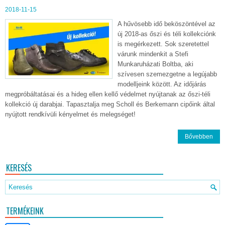
2018-11-15
A hűvösebb idő beköszöntével az
új 2018-as őszi és téli kollekciónk
is megérkezett. Sok szeretettel
várunk mindenkit a Stefi
Munkaruházati Boltba, aki
szívesen szemezgetne a legújabb
modelljeink között. Az időjárás
megpróbáltatásai és a hideg ellen kellő védelmet nyújtanak az őszi-téli
kollekció új darabjai. Tapasztalja meg Scholl és Berkemann cipőink által
nyújtott rendkívüli kényelmet és melegséget!
Bővebben
KERESÉS
TERMÉKEINK