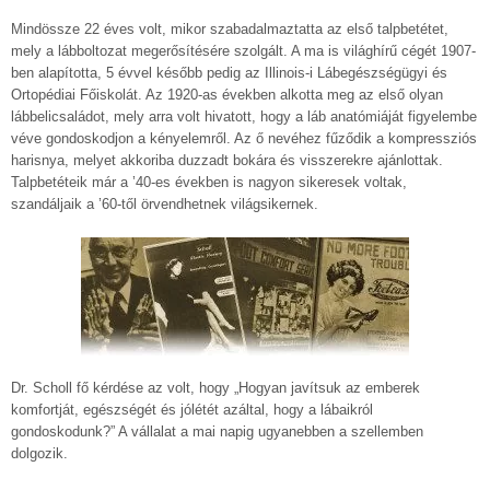
Mindössze 22 éves volt, mikor szabadalmaztatta az első talpbetétet,
mely a lábboltozat megerősítésére szolgált. A ma is világhírű cégét 1907-
ben alapította, 5 évvel később pedig az Illinois-i Lábegészségügyi és
Ortopédiai Főiskolát. Az 1920-as években alkotta meg az első olyan
lábbelicsaládot, mely arra volt hivatott, hogy a láb anatómiáját figyelembe
véve gondoskodjon a kényelemről. Az ő nevéhez fűződik a kompressziós
harisnya, melyet akkoriba duzzadt bokára és visszerekre ajánlottak.
Talpbetéteik már a ’40-es években is nagyon sikeresek voltak,
szandáljaik a ’60-től örvendhetnek világsikernek.
Dr. Scholl fő kérdése az volt, hogy „Hogyan javítsuk az emberek
komfortját, egészségét és jólétét azáltal, hogy a lábaikról
gondoskodunk?” A vállalat a mai napig ugyanebben a szellemben
dolgozik.