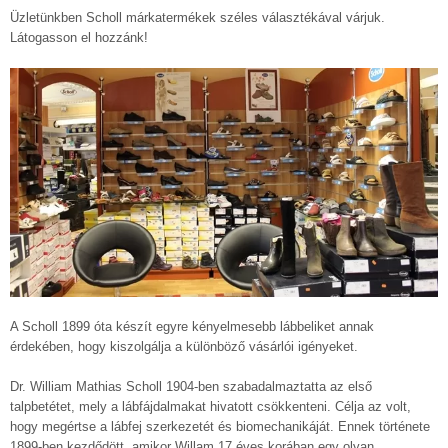
Üzletünkben Scholl márkatermékek széles választékával várjuk.
Látogasson el hozzánk!
A Scholl 1899 óta készít egyre kényelmesebb lábbeliket annak
érdekében, hogy kiszolgálja a különböző vásárlói igényeket.
Dr. William Mathias Scholl 1904-ben szabadalmaztatta az első
talpbetétet, mely a lábfájdalmakat hivatott csökkenteni. Célja az volt,
hogy megértse a lábfej szerkezetét és biomechanikáját. Ennek története
1899-ben kezdődött, amikor Willam 17 éves korában egy olyan