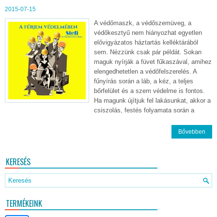
2015-07-15
A védőmaszk, a védőszemüveg, a
védőkesztyű nem hiányozhat egyetlen
elővigyázatos háztartás kelléktárából
sem. Nézzünk csak pár példát. Sokan
maguk nyírják a füvet fűkaszával, amihez
elengedhetetlen a védőfelszerelés. A
fűnyírás során a láb, a kéz, a teljes
bőrfelület és a szem védelme is fontos.
Ha magunk újítjuk fel lakásunkat, akkor a
csiszolás, festés folyamata során a
Bővebben
KERESÉS
TERMÉKEINK