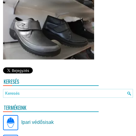
KERESÉS
TERMÉKEINK
Ipari védősisak