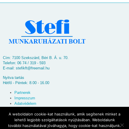
Cím: 7100 Szekszárd, Béri B. Á. u. 70.
Telefon: 06 74 / 319 - 593
E-mail:
stefikft@freemail.hu
Nyitva tartás
Hétfő - Péntek: 8.00 - 16.00
Partnerek
Impresszum
Adatvédelem
Oldaltérkép
A weboldalon cookie-kat használunk, amik segítenek minket a
lehető legjobb szolgáltatások nyújtásában. Weboldalunk
© 2026
Stefi Munkaruházati Bolt
további használatával jóváhagyja, hogy cookie-kat használjunk.