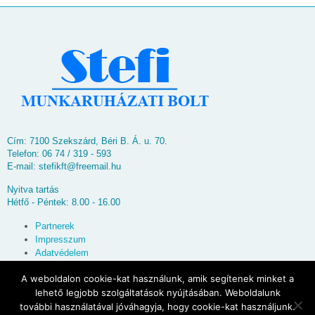
Cím: 7100 Szekszárd, Béri B. Á. u. 70.
Telefon: 06 74 / 319 - 593
E-mail:
stefikft@freemail.hu
Nyitva tartás
Hétfő - Péntek: 8.00 - 16.00
Partnerek
Impresszum
Adatvédelem
Oldaltérkép
A weboldalon cookie-kat használunk, amik segítenek minket a
lehető legjobb szolgáltatások nyújtásában. Weboldalunk
© 2026
Stefi Munkaruházati Bolt
további használatával jóváhagyja, hogy cookie-kat használjunk.