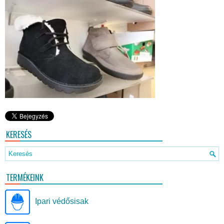
KERESÉS
TERMÉKEINK
Ipari védősisak