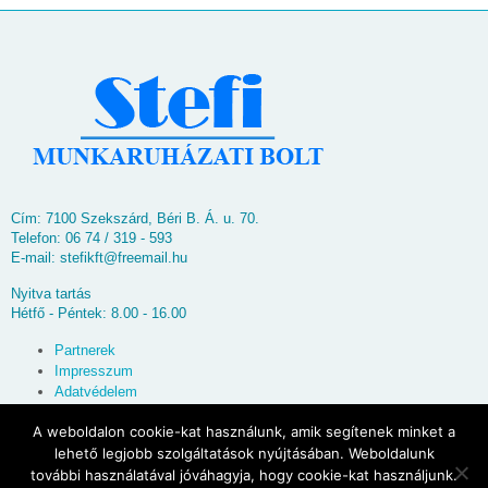
Cím: 7100 Szekszárd, Béri B. Á. u. 70.
Telefon: 06 74 / 319 - 593
E-mail:
stefikft@freemail.hu
Nyitva tartás
Hétfő - Péntek: 8.00 - 16.00
Partnerek
Impresszum
Adatvédelem
Oldaltérkép
A weboldalon cookie-kat használunk, amik segítenek minket a
lehető legjobb szolgáltatások nyújtásában. Weboldalunk
© 2026
Stefi Munkaruházati Bolt
további használatával jóváhagyja, hogy cookie-kat használjunk.