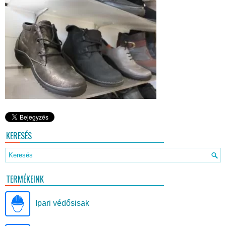
KERESÉS
TERMÉKEINK
Ipari védősisak