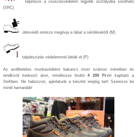
talprésze a csúszásvédelem legjobb osztályába sorolható
(SRC)
ütésvédő orrésze megóvja a lábat a sérülésektől (M)
talpátszúrás védelemmel látták el (P)
Az acélbetétes munkavédelmi bakancs most számos méretben és
rendkívül kedvező áron, mindössze bruttó
4 200 Ft
-ért kapható a
Stefiben. Ne habozzon, ajánlatunk a készlet erejéig tart! Szerezze be
minél hamarabb!