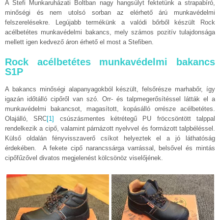
A Stefi Munkaruházati Boltban nagy hangsúlyt fektetünk a strapabíró,
minőségi és nem utolsó sorban az elérhető árú munkavédelmi
felszerelésekre. Legújabb termékünk a valódi bőrből készült Rock
acélbetétes munkavédelmi bakancs, mely számos pozitív tulajdonsága
mellett igen kedvező áron érhető el most a Stefiben.
Rock acélbetétes munkavédelmi bakancs
S1P
A bakancs minőségi alapanyagokból készült, felsőrésze marhabőr, így
igazán időtálló cipőről van szó. Orr- és talpmegerősítéssel látták el a
munkavédelmi bakancsot, magasított, kopásálló orrésze acélbetétes.
Olajálló, SRC
[1]
csúszásmentes kétrétegű PU fröccsöntött talppal
rendelkezik a cipő, valamint párnázott nyelvvel és formázott talpbéléssel.
Külső oldalán fényvisszaverő csíkot helyeztek el a jó láthatóság
érdekében. A fekete cipő narancssárga varrással, belsővel és mintás
cipőfűzővel divatos megjelenést kölcsönöz viselőjének.