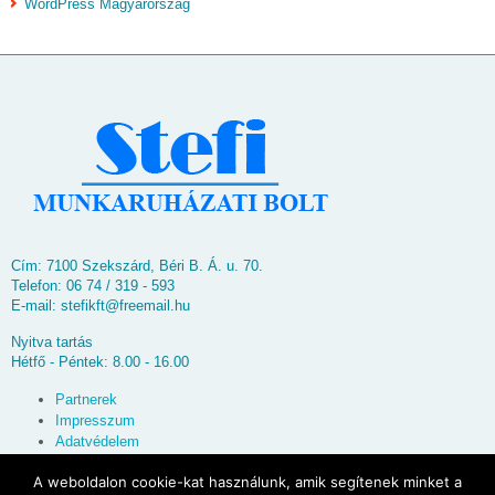
WordPress Magyarország
Cím: 7100 Szekszárd, Béri B. Á. u. 70.
Telefon: 06 74 / 319 - 593
E-mail:
stefikft@freemail.hu
Nyitva tartás
Hétfő - Péntek: 8.00 - 16.00
Partnerek
Impresszum
Adatvédelem
Oldaltérkép
A weboldalon cookie-kat használunk, amik segítenek minket a