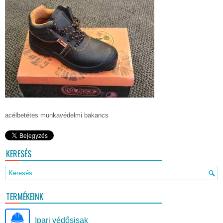
acélbetétes munkavédelmi bakancs
KERESÉS
TERMÉKEINK
Ipari védősisak