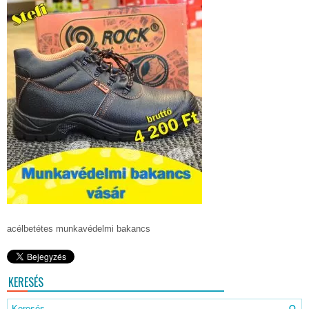
acélbetétes munkavédelmi bakancs
KERESÉS