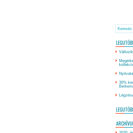
LEGUTÓB
Változik
Megérke
kollekci
Nyitvata
30% ked
Berkeman
Légzésv
LEGUTÓB
ARCHÍV
2020. áp