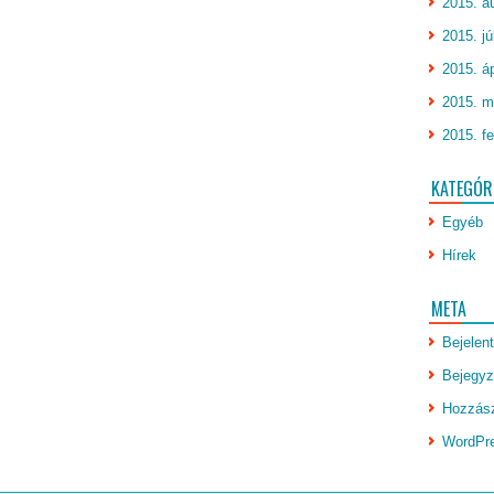
2015. a
2015. jú
2015. áp
2015. m
2015. fe
KATEGÓR
Egyéb
Hírek
META
Bejelen
Bejegyz
Hozzász
WordPr