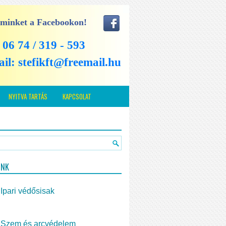
 minket a Facebookon!
: 06 74 / 319 - 593
ail:
stefikft@freemail.hu
NYITVA TARTÁS
KAPCSOLAT
INK
Ipari védősisak
Szem és arcvédelem