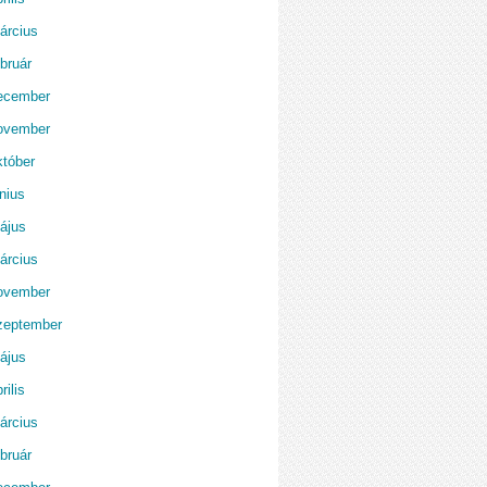
árcius
bruár
ecember
ovember
któber
nius
ájus
árcius
ovember
zeptember
ájus
rilis
árcius
bruár