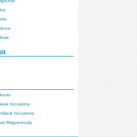
ugusztus
lius
rilis
árcius
bruár
IÁK
tkezés
ések hírcsatorna
ólások hírcsatorna
ess Magyarország