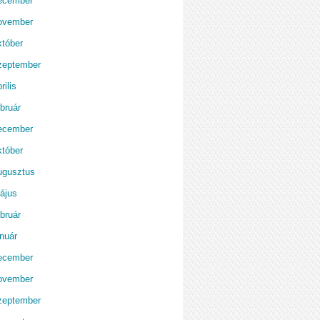
ecember
ovember
któber
zeptember
rilis
bruár
ecember
któber
ugusztus
ájus
bruár
anuár
ecember
ovember
zeptember