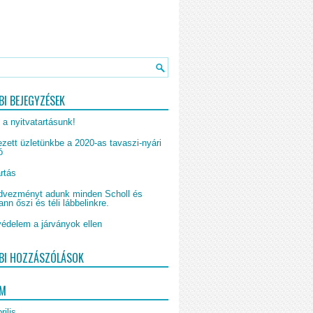
BI BEJEGYZÉSEK
 a nyitvatartásunk!
zett üzletünkbe a 2020-as tavaszi-nyári
ó
rtás
vezményt adunk minden Scholl és
n őszi és téli lábbelinkre.
édelem a járványok ellen
BI HOZZÁSZÓLÁSOK
UM
rilis