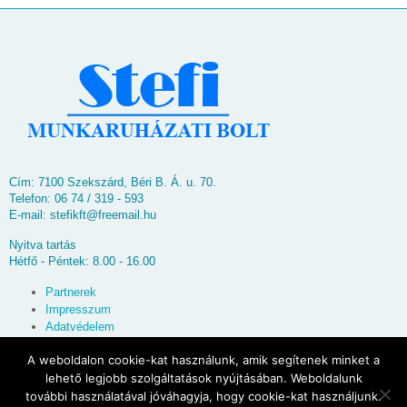
Cím: 7100 Szekszárd, Béri B. Á. u. 70.
Telefon: 06 74 / 319 - 593
E-mail:
stefikft@freemail.hu
Nyitva tartás
Hétfő - Péntek: 8.00 - 16.00
Partnerek
Impresszum
Adatvédelem
Oldaltérkép
A weboldalon cookie-kat használunk, amik segítenek minket a
lehető legjobb szolgáltatások nyújtásában. Weboldalunk
© 2026
Stefi Munkaruházati Bolt
további használatával jóváhagyja, hogy cookie-kat használjunk.