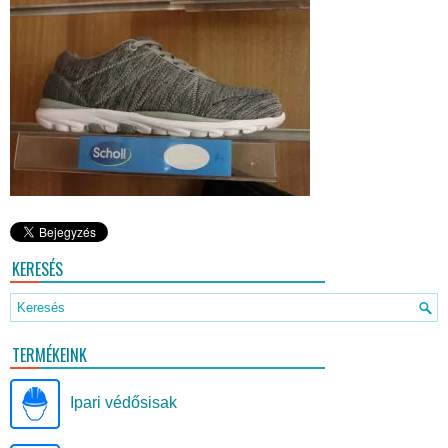
KERESÉS
TERMÉKEINK
Ipari védősisak