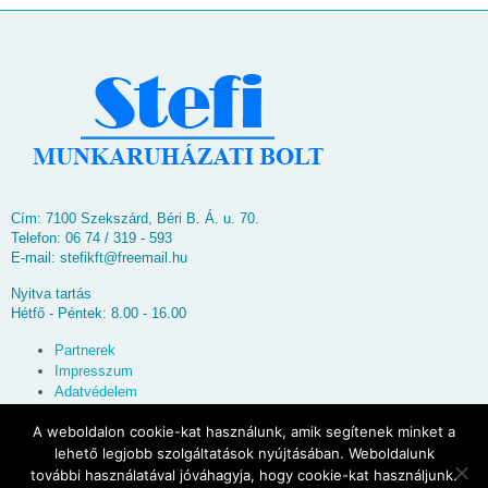
Cím: 7100 Szekszárd, Béri B. Á. u. 70.
Telefon: 06 74 / 319 - 593
E-mail:
stefikft@freemail.hu
Nyitva tartás
Hétfő - Péntek: 8.00 - 16.00
Partnerek
Impresszum
Adatvédelem
Oldaltérkép
A weboldalon cookie-kat használunk, amik segítenek minket a
lehető legjobb szolgáltatások nyújtásában. Weboldalunk
© 2026
Stefi Munkaruházati Bolt
további használatával jóváhagyja, hogy cookie-kat használjunk.