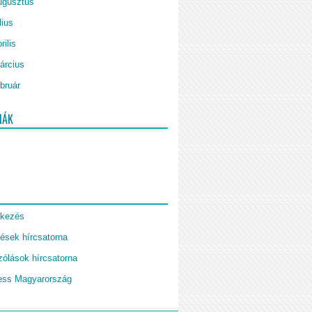
ugusztus
lius
rilis
árcius
bruár
IÁK
tkezés
ések hírcsatorna
ólások hírcsatorna
ess Magyarország