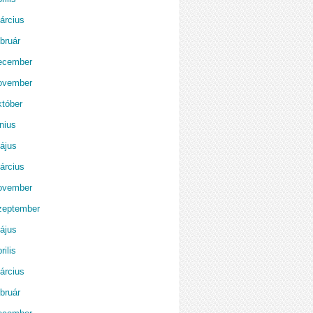
árcius
bruár
ecember
ovember
któber
nius
ájus
árcius
ovember
zeptember
ájus
rilis
árcius
bruár