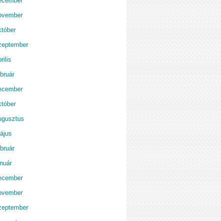
ecember
ovember
któber
zeptember
rilis
bruár
ecember
któber
ugusztus
ájus
bruár
anuár
ecember
ovember
zeptember