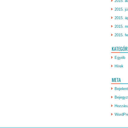
2015. a
2015. jú
2015. áp
2015. m
2015. fe
KATEGÓR
Egyéb
Hírek
META
Bejelen
Bejegyz
Hozzász
WordPr