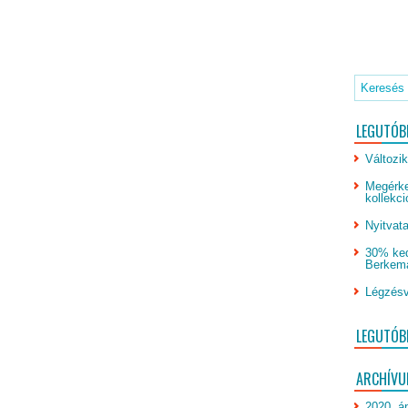
LEGUTÓB
Változik
Megérke
kollekci
Nyitvata
30% ked
Berkeman
Légzésv
LEGUTÓB
ARCHÍV
2020. áp