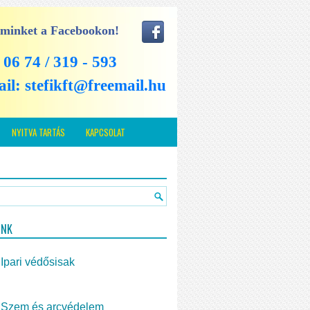
 minket a Facebookon!
: 06 74 / 319 - 593
ail:
stefikft@freemail.hu
NYITVA TARTÁS
KAPCSOLAT
INK
Ipari védősisak
Szem és arcvédelem