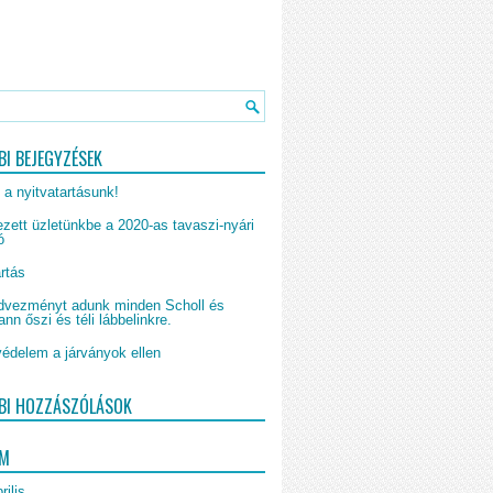
BI BEJEGYZÉSEK
 a nyitvatartásunk!
zett üzletünkbe a 2020-as tavaszi-nyári
ó
rtás
vezményt adunk minden Scholl és
n őszi és téli lábbelinkre.
édelem a járványok ellen
BI HOZZÁSZÓLÁSOK
UM
rilis