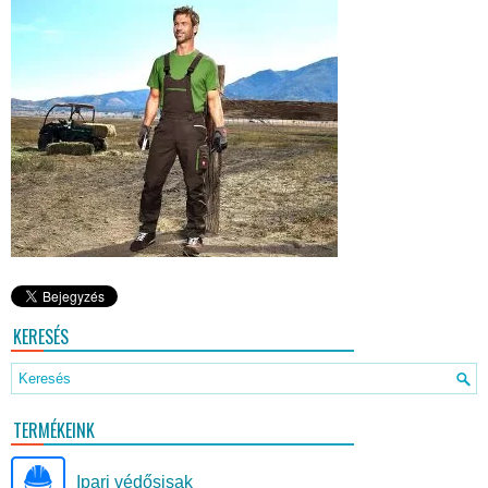
KERESÉS
TERMÉKEINK
Ipari védősisak