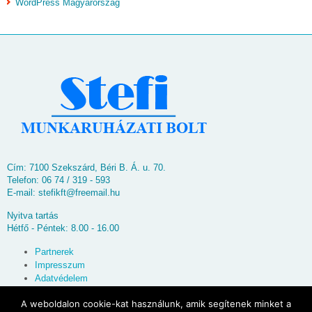
WordPress Magyarország
Cím: 7100 Szekszárd, Béri B. Á. u. 70.
Telefon: 06 74 / 319 - 593
E-mail:
stefikft@freemail.hu
Nyitva tartás
Hétfő - Péntek: 8.00 - 16.00
Partnerek
Impresszum
Adatvédelem
Oldaltérkép
A weboldalon cookie-kat használunk, amik segítenek minket a