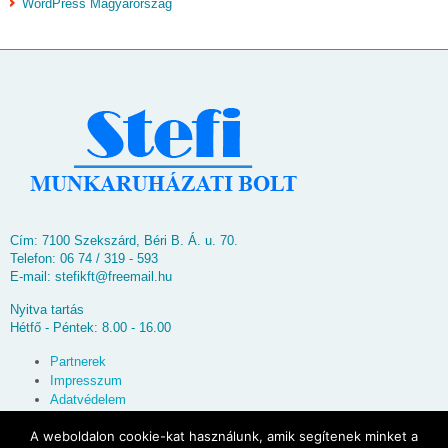
WordPress Magyarország
Cím: 7100 Szekszárd, Béri B. Á. u. 70.
Telefon: 06 74 / 319 - 593
E-mail:
stefikft@freemail.hu
Nyitva tartás
Hétfő - Péntek: 8.00 - 16.00
Partnerek
Impresszum
Adatvédelem
Oldaltérkép
A weboldalon cookie-kat használunk, amik segítenek minket a