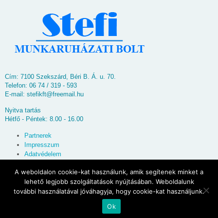
Cím: 7100 Szekszárd, Béri B. Á. u. 70.
Telefon: 06 74 / 319 - 593
E-mail:
stefikft@freemail.hu
Nyitva tartás
Hétfő - Péntek: 8.00 - 16.00
Partnerek
Impresszum
Adatvédelem
Oldaltérkép
A weboldalon cookie-kat használunk, amik segítenek minket a
lehető legjobb szolgáltatások nyújtásában. Weboldalunk
© 2026
Stefi Munkaruházati Bolt
további használatával jóváhagyja, hogy cookie-kat használjunk.
Ok
Powered by
WordPress