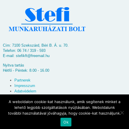
Cím: 7100 Szekszárd, Béri B. Á. u. 70.
Telefon: 06 74 / 319 - 593
E-mail:
stefikft@freemail.hu
Nyitva tartás
Hétfő - Péntek: 8.00 - 16.00
Partnerek
Impresszum
Adatvédelem
Oldaltérkép
A weboldalon cookie-kat használunk, amik segítenek minket a
lehető legjobb szolgáltatások nyújtásában. Weboldalunk
© 2026
Stefi Munkaruházati Bolt
további használatával jóváhagyja, hogy cookie-kat használjunk.
Ok
Powered by
WordPress