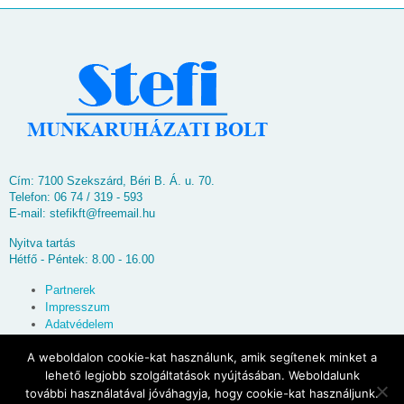
Cím: 7100 Szekszárd, Béri B. Á. u. 70.
Telefon: 06 74 / 319 - 593
E-mail:
stefikft@freemail.hu
Nyitva tartás
Hétfő - Péntek: 8.00 - 16.00
Partnerek
Impresszum
Adatvédelem
Oldaltérkép
A weboldalon cookie-kat használunk, amik segítenek minket a
lehető legjobb szolgáltatások nyújtásában. Weboldalunk
© 2026
Stefi Munkaruházati Bolt
további használatával jóváhagyja, hogy cookie-kat használjunk.