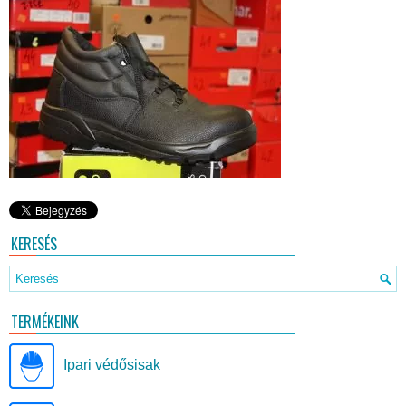
KERESÉS
TERMÉKEINK
Ipari védősisak