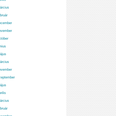
árcius
bruár
ecember
ovember
któber
nius
ájus
árcius
ovember
zeptember
ájus
rilis
árcius
bruár