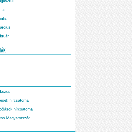
ugusztus
lius
rilis
árcius
bruár
IÁK
tkezés
ések hírcsatorna
ólások hírcsatorna
ess Magyarország