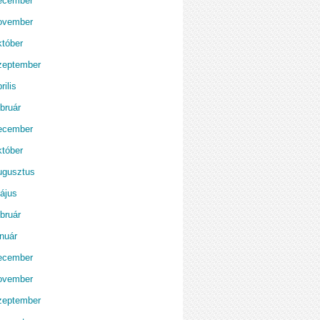
ecember
ovember
któber
zeptember
rilis
bruár
ecember
któber
ugusztus
ájus
bruár
anuár
ecember
ovember
zeptember