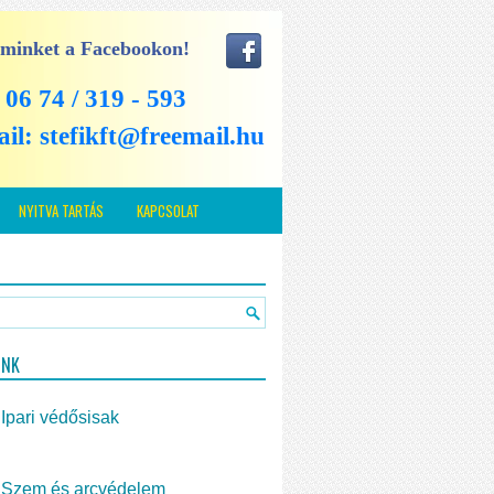
 minket a Facebookon!
: 06 74 / 319 - 593
ail:
stefikft@freemail.hu
NYITVA TARTÁS
KAPCSOLAT
INK
Ipari védősisak
Szem és arcvédelem