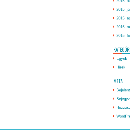
2015. a
2015. jú
2015. áp
2015. m
2015. fe
KATEGÓR
Egyéb
Hírek
META
Bejelen
Bejegyz
Hozzász
WordPr