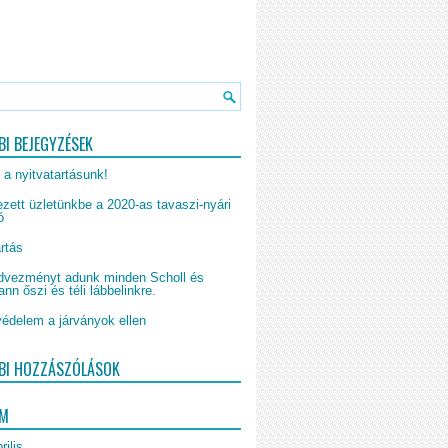
BI BEJEGYZÉSEK
 a nyitvatartásunk!
zett üzletünkbe a 2020-as tavaszi-nyári
ó
rtás
vezményt adunk minden Scholl és
n őszi és téli lábbelinkre.
édelem a járványok ellen
BI HOZZÁSZÓLÁSOK
UM
rilis