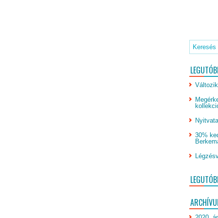
LEGUTÓB
Változik
Megérke
kollekci
Nyitvata
30% ked
Berkeman
Légzésv
LEGUTÓB
ARCHÍV
2020. áp