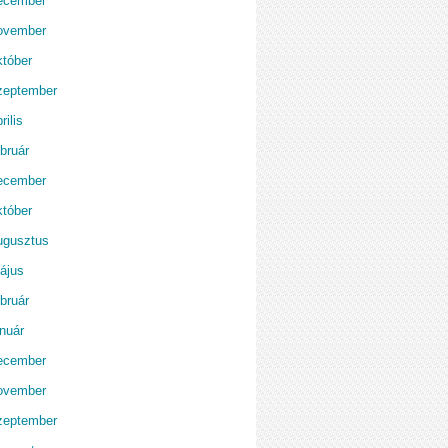
ecember
ovember
któber
zeptember
rilis
bruár
ecember
któber
ugusztus
ájus
bruár
anuár
ecember
ovember
zeptember