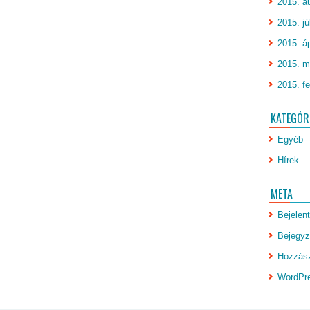
2015. a
2015. jú
2015. áp
2015. m
2015. fe
KATEGÓR
Egyéb
Hírek
META
Bejelen
Bejegyz
Hozzász
WordPr