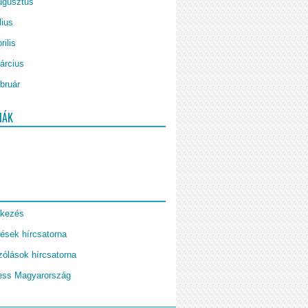
ugusztus
lius
rilis
árcius
bruár
IÁK
tkezés
ések hírcsatorna
ólások hírcsatorna
ess Magyarország