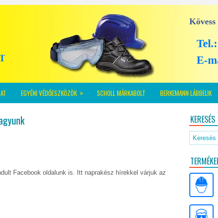
Kövess
Tel.
E-m
»
AT
EGYÉNI VÉDŐESZKÖZÖK
SCHOLL MÁRKABOLT
BERKEMANN LÁBBELIK
vagyunk
KERESÉS
TERMÉKE
ult Facebook oldalunk is. Itt naprakész hírekkel várjuk az