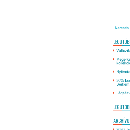
LEGUTÓB
Változik
Megérke
kollekci
Nyitvata
30% ked
Berkeman
Légzésv
LEGUTÓB
ARCHÍV
2020. áp