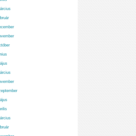
árcius
bruár
ecember
ovember
któber
nius
ájus
árcius
ovember
zeptember
ájus
rilis
árcius
bruár