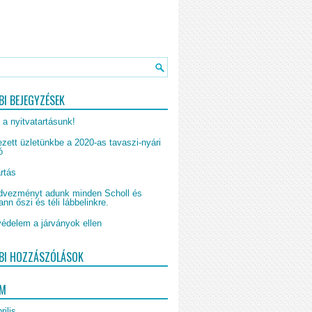
BI BEJEGYZÉSEK
 a nyitvatartásunk!
zett üzletünkbe a 2020-as tavaszi-nyári
ó
rtás
vezményt adunk minden Scholl és
n őszi és téli lábbelinkre.
édelem a járványok ellen
BI HOZZÁSZÓLÁSOK
UM
rilis