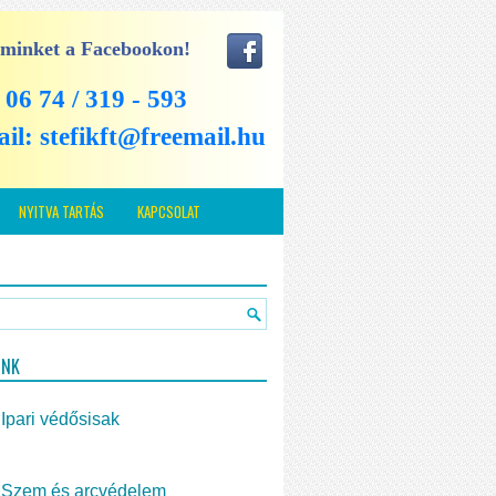
 minket a Facebookon!
: 06 74 / 319 - 593
ail:
stefikft@freemail.hu
NYITVA TARTÁS
KAPCSOLAT
INK
Ipari védősisak
Szem és arcvédelem