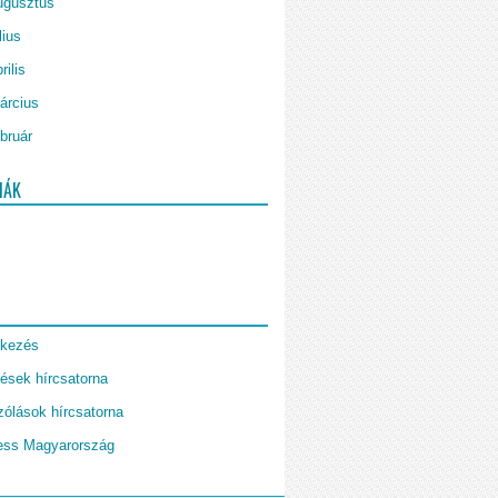
ugusztus
lius
rilis
árcius
bruár
IÁK
tkezés
ések hírcsatorna
ólások hírcsatorna
ess Magyarország