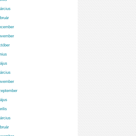
árcius
bruár
ecember
ovember
któber
nius
ájus
árcius
ovember
zeptember
ájus
rilis
árcius
bruár