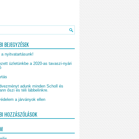
BI BEJEGYZÉSEK
 a nyitvatartásunk!
zett üzletünkbe a 2020-as tavaszi-nyári
ó
rtás
vezményt adunk minden Scholl és
n őszi és téli lábbelinkre.
édelem a járványok ellen
BI HOZZÁSZÓLÁSOK
UM
rilis