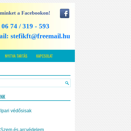
 minket a Facebookon!
: 06 74 / 319 - 593
ail:
stefikft@freemail.hu
NYITVA TARTÁS
KAPCSOLAT
INK
Ipari védősisak
Szem és arcvédelem