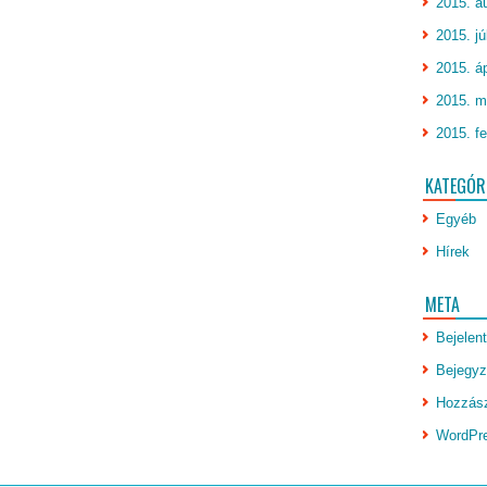
2015. a
2015. jú
2015. áp
2015. m
2015. fe
KATEGÓR
Egyéb
Hírek
META
Bejelen
Bejegyz
Hozzász
WordPr