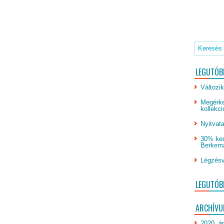
LEGUTÓB
Változik
Megérke
kollekci
Nyitvata
30% ked
Berkeman
Légzésv
LEGUTÓB
ARCHÍV
2020. áp