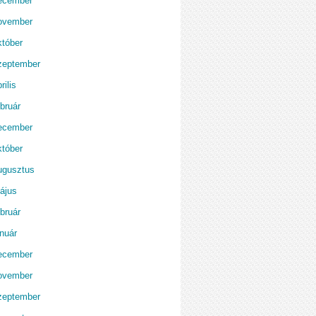
ecember
ovember
któber
zeptember
rilis
bruár
ecember
któber
ugusztus
ájus
bruár
anuár
ecember
ovember
zeptember