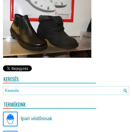
KERESÉS
TERMÉKEINK
Ipari védősisak