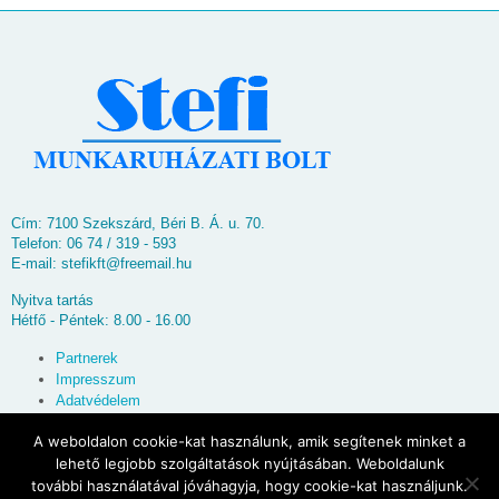
Cím: 7100 Szekszárd, Béri B. Á. u. 70.
Telefon: 06 74 / 319 - 593
E-mail:
stefikft@freemail.hu
Nyitva tartás
Hétfő - Péntek: 8.00 - 16.00
Partnerek
Impresszum
Adatvédelem
Oldaltérkép
A weboldalon cookie-kat használunk, amik segítenek minket a
lehető legjobb szolgáltatások nyújtásában. Weboldalunk
© 2026
Stefi Munkaruházati Bolt
további használatával jóváhagyja, hogy cookie-kat használjunk.