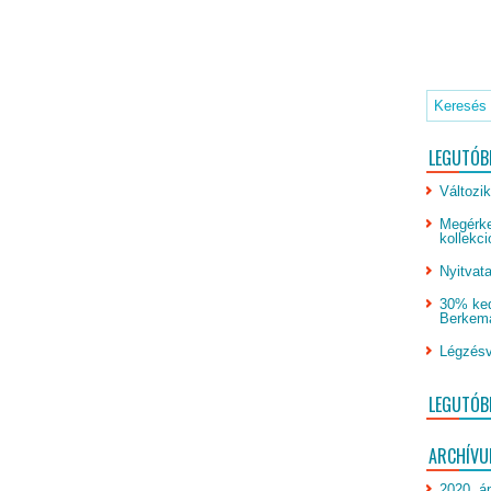
LEGUTÓB
Változik
Megérke
kollekci
Nyitvata
30% ked
Berkeman
Légzésv
LEGUTÓB
ARCHÍV
2020. áp