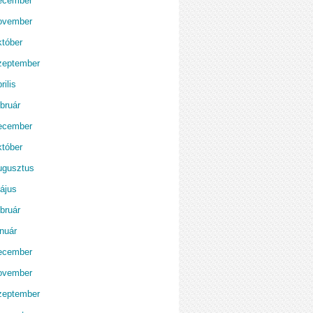
ecember
ovember
któber
zeptember
rilis
bruár
ecember
któber
ugusztus
ájus
bruár
anuár
ecember
ovember
zeptember