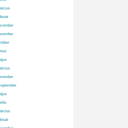
árcius
bruár
ecember
ovember
któber
nius
ájus
árcius
ovember
zeptember
ájus
rilis
árcius
bruár