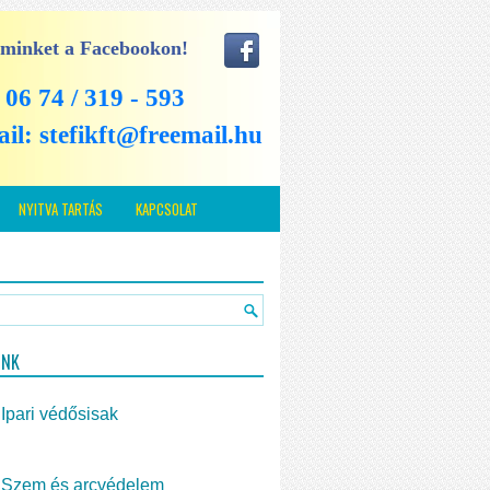
 minket a Facebookon!
: 06 74 / 319 - 593
ail:
stefikft@freemail.hu
NYITVA TARTÁS
KAPCSOLAT
INK
Ipari védősisak
Szem és arcvédelem