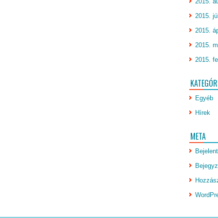
2015. a
2015. jú
2015. áp
2015. m
2015. fe
KATEGÓR
Egyéb
Hírek
META
Bejelen
Bejegyz
Hozzász
WordPr