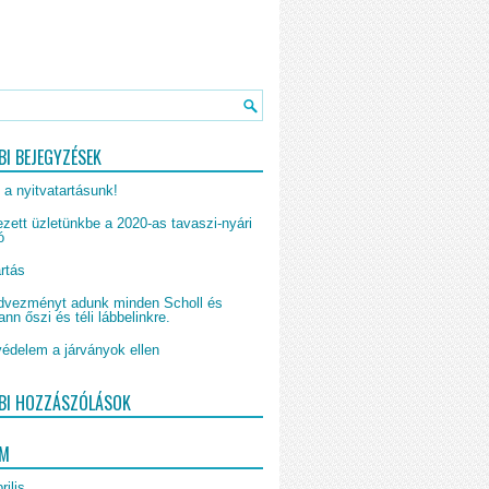
BI BEJEGYZÉSEK
 a nyitvatartásunk!
zett üzletünkbe a 2020-as tavaszi-nyári
ó
rtás
vezményt adunk minden Scholl és
n őszi és téli lábbelinkre.
édelem a járványok ellen
BI HOZZÁSZÓLÁSOK
UM
rilis