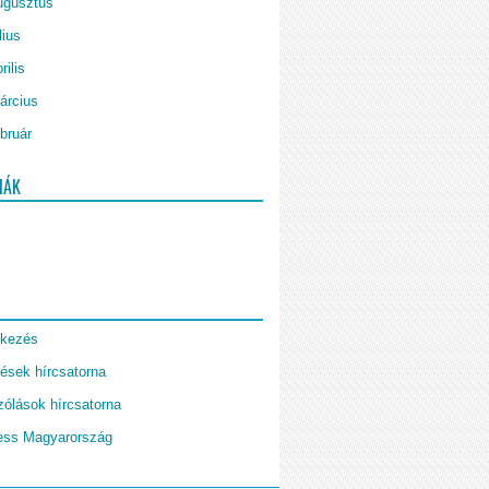
ugusztus
lius
rilis
árcius
bruár
IÁK
tkezés
ések hírcsatorna
ólások hírcsatorna
ess Magyarország