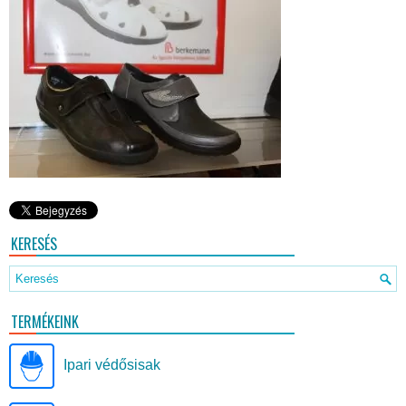
KERESÉS
TERMÉKEINK
Ipari védősisak