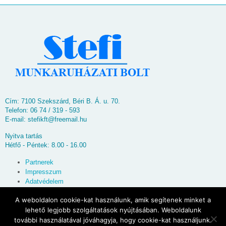
Cím: 7100 Szekszárd, Béri B. Á. u. 70.
Telefon: 06 74 / 319 - 593
E-mail:
stefikft@freemail.hu
Nyitva tartás
Hétfő - Péntek: 8.00 - 16.00
Partnerek
Impresszum
Adatvédelem
Oldaltérkép
A weboldalon cookie-kat használunk, amik segítenek minket a
lehető legjobb szolgáltatások nyújtásában. Weboldalunk
© 2026
Stefi Munkaruházati Bolt
további használatával jóváhagyja, hogy cookie-kat használjunk.