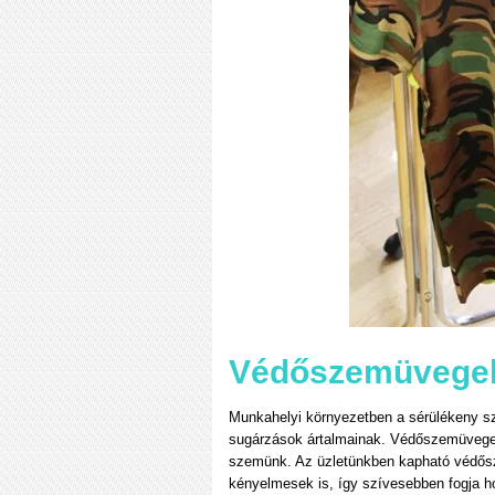
Védőszemüvege
Munkahelyi környezetben a sérülékeny s
sugárzások ártalmainak. Védőszemüvege
szemünk. Az üzletünkben kapható védős
kényelmesek is, így szívesebben fogja ho