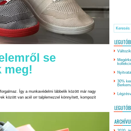
LEGUTÓB
Változik
lemről se
Megérke
kollekci
k meg!
Nyitvata
30% ked
Berkeman
forgalmaz. Így a munkavédelmi lábbelik között már nagy
Légzésv
k között van acél orr talplemezzel könnyített, kompozit
LEGUTÓB
ARCHÍV
2020. áp