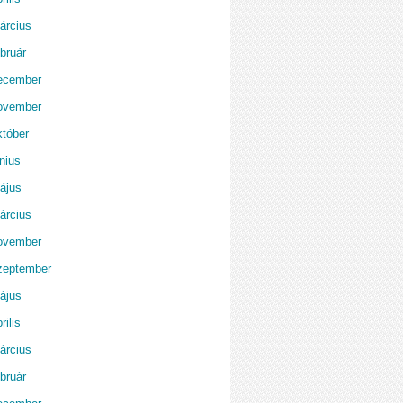
árcius
bruár
ecember
ovember
któber
nius
ájus
árcius
ovember
zeptember
ájus
rilis
árcius
bruár