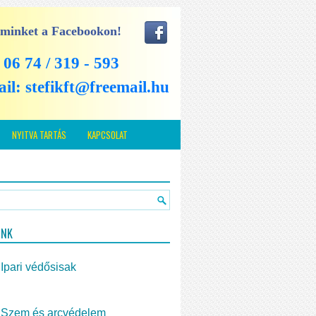
 minket a Facebookon!
: 06 74 / 319 - 593
ail:
stefikft@freemail.hu
NYITVA TARTÁS
KAPCSOLAT
INK
Ipari védősisak
Szem és arcvédelem