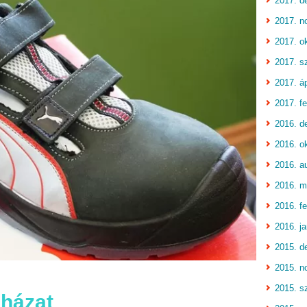
2017. d
2017. n
2017. o
2017. s
2017. áp
2017. fe
2016. d
2016. o
2016. a
2016. m
2016. fe
2016. j
2015. d
2015. n
2015. s
házat