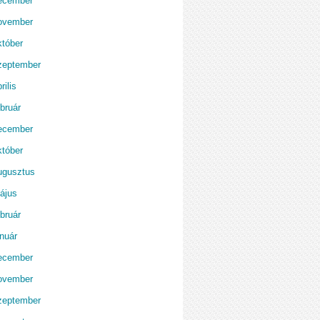
ecember
ovember
któber
zeptember
rilis
bruár
ecember
któber
ugusztus
ájus
bruár
anuár
ecember
ovember
zeptember