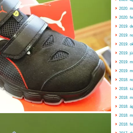
2020. m
2020. fe
2019. d
2019. n
2019. o
2019. jú
2019. m
2019. m
2018. n
2018. s
2018. m
2018. áp
2018. m
2018. fe