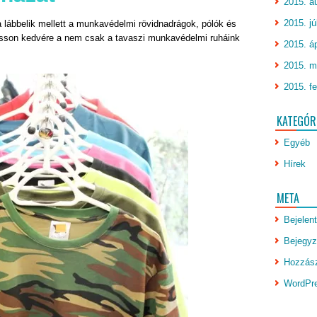
2015. a
2015. jú
 lábbelik mellett a munkavédelmi rövidnadrágok, pólók és
gasson kedvére a nem csak a tavaszi munkavédelmi ruháink
2015. áp
2015. m
2015. fe
KATEGÓR
Egyéb
Hírek
META
Bejelen
Bejegyz
Hozzász
WordPr