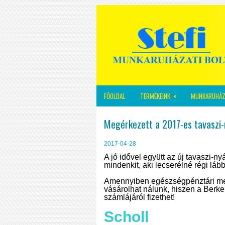
»
FŐOLDAL
TERMÉKEINK
MUNKARUHÁZ
Megérkezett a 2017-es tavaszi-n
2017-04-28
A jó idővel együtt az új tavaszi-ny
mindenkit, aki lecserélné régi lább
Amennyiben egészségpénztári megt
vásárolhat nálunk, hiszen a Berk
számlájáról fizethet!
Scholl