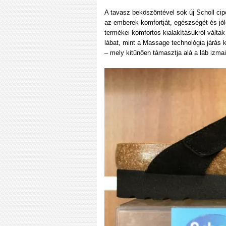
A tavasz beköszöntével sok új Scholl cipő
az emberek komfortját, egészségét és jólé
termékei komfortos kialakításukról váltak
lábat, mint a Massage technológia járás k
– mely kitűnően támasztja alá a láb izmait