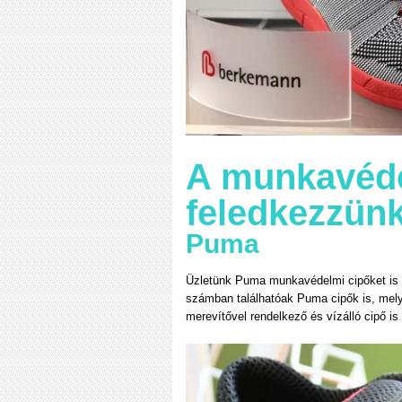
A munkavéde
feledkezzün
Puma
Üzletünk Puma munkavédelmi cipőket is 
számban találhatóak Puma cipők is, melye
merevítővel rendelkező és vízálló cipő is
.