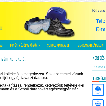
Kövess
Tel.
E-m
»
AT
EGYÉNI VÉDŐESZKÖZÖK
SCHOLL MÁRKABOLT
BERKEMANN LÁBBELIK
yári kollekció!
KERESÉS
ári kollekció is megérkezett. Sok szeretettel várunk
TERMÉKE
elijét egy új, tavaszi darabra.
akarítással rendelkezik, kedvezőbb feltételekkel
emann és a Scholl darabokért egészségpénztári