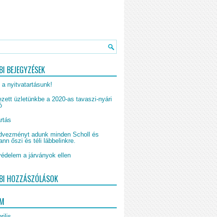
BI BEJEGYZÉSEK
 a nyitvatartásunk!
zett üzletünkbe a 2020-as tavaszi-nyári
ó
rtás
vezményt adunk minden Scholl és
n őszi és téli lábbelinkre.
édelem a járványok ellen
BI HOZZÁSZÓLÁSOK
UM
rilis