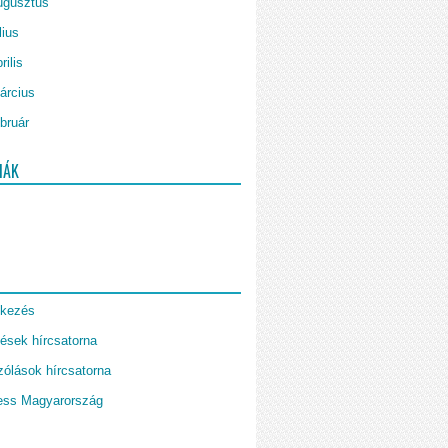
ugusztus
lius
rilis
árcius
bruár
IÁK
tkezés
ések hírcsatorna
ólások hírcsatorna
ess Magyarország