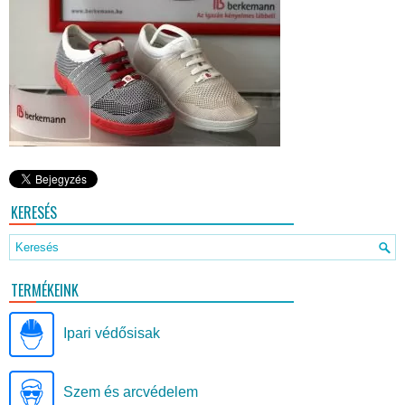
KERESÉS
TERMÉKEINK
Ipari védősisak
Szem és arcvédelem