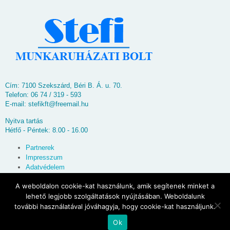
Cím: 7100 Szekszárd, Béri B. Á. u. 70.
Telefon: 06 74 / 319 - 593
E-mail:
stefikft@freemail.hu
Nyitva tartás
Hétfő - Péntek: 8.00 - 16.00
Partnerek
Impresszum
Adatvédelem
Oldaltérkép
A weboldalon cookie-kat használunk, amik segítenek minket a
lehető legjobb szolgáltatások nyújtásában. Weboldalunk
© 2026
Stefi Munkaruházati Bolt
további használatával jóváhagyja, hogy cookie-kat használjunk.
Ok
Powered by
WordPress