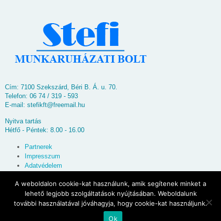
Cím: 7100 Szekszárd, Béri B. Á. u. 70.
Telefon: 06 74 / 319 - 593
E-mail:
stefikft@freemail.hu
Nyitva tartás
Hétfő - Péntek: 8.00 - 16.00
Partnerek
Impresszum
Adatvédelem
Oldaltérkép
A weboldalon cookie-kat használunk, amik segítenek minket a
lehető legjobb szolgáltatások nyújtásában. Weboldalunk
© 2026
Stefi Munkaruházati Bolt
további használatával jóváhagyja, hogy cookie-kat használjunk.
Ok