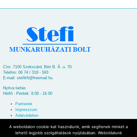
Cím: 7100 Szekszárd, Béri B. Á. u. 70.
Telefon: 06 74 / 319 - 593
E-mail:
stefikft@freemail.hu
Nyitva tartás
Hétfő - Péntek: 8.00 - 16.00
Partnerek
Impresszum
Adatvédelem
Oldaltérkép
A weboldalon cookie-kat használunk, amik segítenek minket a
lehető legjobb szolgáltatások nyújtásában. Weboldalunk