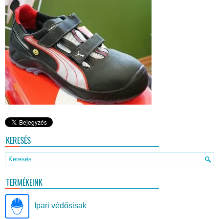
KERESÉS
TERMÉKEINK
Ipari védősisak