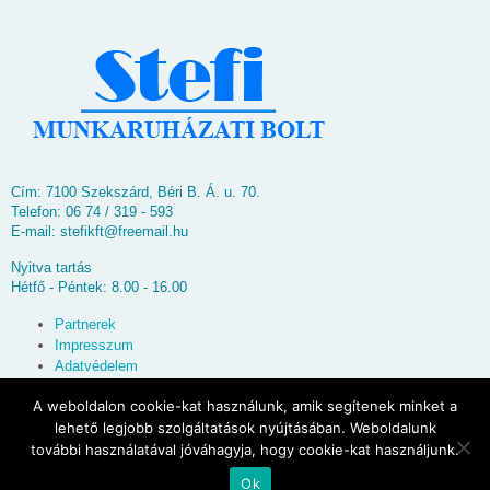
Cím: 7100 Szekszárd, Béri B. Á. u. 70.
Telefon: 06 74 / 319 - 593
E-mail:
stefikft@freemail.hu
Nyitva tartás
Hétfő - Péntek: 8.00 - 16.00
Partnerek
Impresszum
Adatvédelem
Oldaltérkép
A weboldalon cookie-kat használunk, amik segítenek minket a
lehető legjobb szolgáltatások nyújtásában. Weboldalunk
© 2026
Stefi Munkaruházati Bolt
további használatával jóváhagyja, hogy cookie-kat használjunk.
Ok