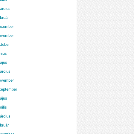
árcius
bruár
ecember
ovember
któber
nius
ájus
árcius
ovember
zeptember
ájus
rilis
árcius
bruár