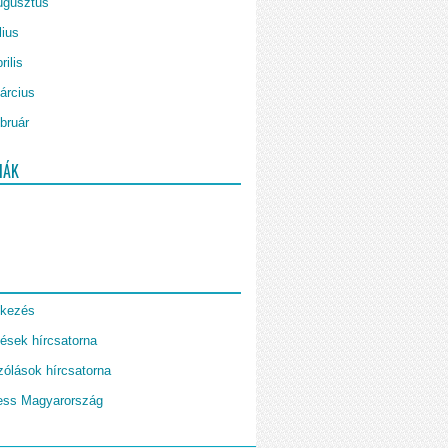
ugusztus
lius
rilis
árcius
bruár
IÁK
tkezés
ések hírcsatorna
ólások hírcsatorna
ess Magyarország