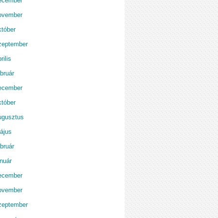
ecember
ovember
któber
zeptember
rilis
bruár
ecember
któber
ugusztus
ájus
bruár
anuár
ecember
ovember
zeptember