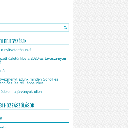
BI BEJEGYZÉSEK
 a nyitvatartásunk!
zett üzletünkbe a 2020-as tavaszi-nyári
ó
rtás
vezményt adunk minden Scholl és
n őszi és téli lábbelinkre.
édelem a járványok ellen
BI HOZZÁSZÓLÁSOK
UM
rilis