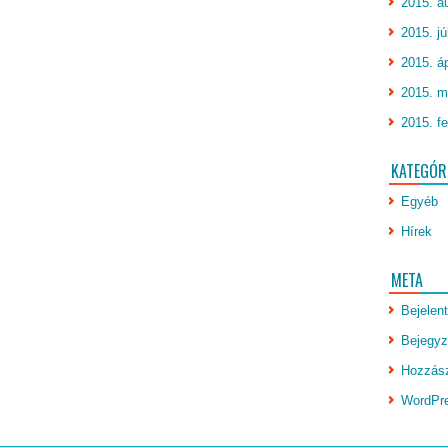
2015. a
2015. jú
2015. áp
2015. m
2015. fe
KATEGÓR
Egyéb
Hírek
META
Bejelen
Bejegyz
Hozzász
WordPr