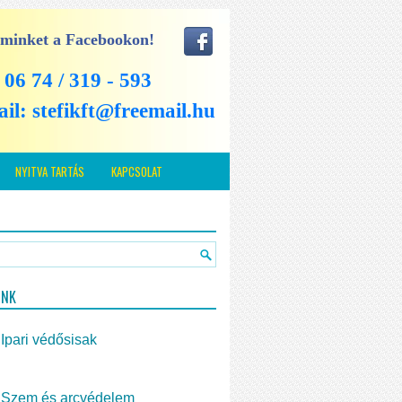
 minket a Facebookon!
: 06 74 / 319 - 593
ail:
stefikft@freemail.hu
NYITVA TARTÁS
KAPCSOLAT
INK
Ipari védősisak
Szem és arcvédelem