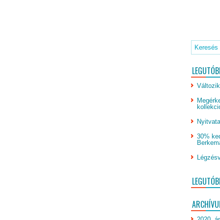
LEGUTÓB
Változik
Megérke
kollekci
Nyitvata
30% ked
Berkeman
Légzésv
LEGUTÓB
ARCHÍV
2020. áp