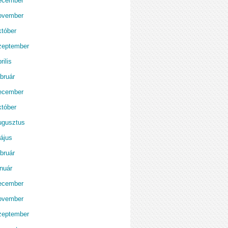
ecember
ovember
któber
zeptember
rilis
bruár
ecember
któber
ugusztus
ájus
bruár
anuár
ecember
ovember
zeptember