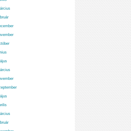
árcius
bruár
ecember
ovember
któber
nius
ájus
árcius
ovember
zeptember
ájus
rilis
árcius
bruár