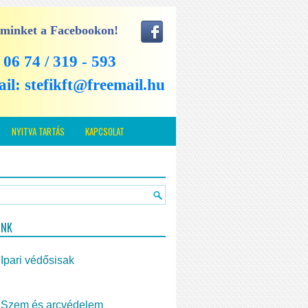
 minket a Facebookon!
: 06 74 / 319 - 593
ail:
stefikft@freemail.hu
NYITVA TARTÁS
KAPCSOLAT
INK
Ipari védősisak
Szem és arcvédelem