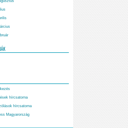
ugusztus
lius
rilis
árcius
bruár
IÁK
tkezés
ések hírcsatorna
ólások hírcsatorna
ess Magyarország