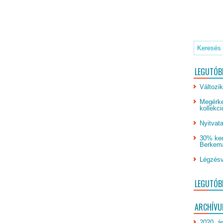
LEGUTÓB
Változik
Megérke
kollekci
Nyitvata
30% ked
Berkeman
Légzésv
LEGUTÓB
ARCHÍV
2020. áp