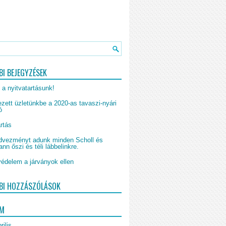
BI BEJEGYZÉSEK
 a nyitvatartásunk!
zett üzletünkbe a 2020-as tavaszi-nyári
ó
rtás
vezményt adunk minden Scholl és
n őszi és téli lábbelinkre.
édelem a járványok ellen
BI HOZZÁSZÓLÁSOK
UM
rilis