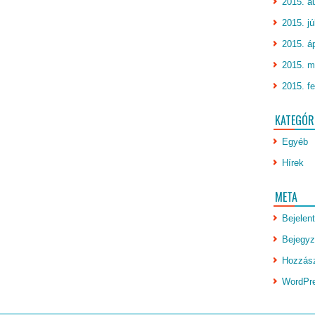
2015. a
2015. jú
2015. áp
2015. m
2015. fe
KATEGÓR
Egyéb
Hírek
META
Bejelen
Bejegyz
Hozzász
WordPr