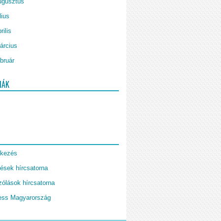
ugusztus
lius
rilis
árcius
bruár
IÁK
tkezés
ések hírcsatorna
ólások hírcsatorna
ess Magyarország