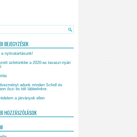
BI BEJEGYZÉSEK
 a nyitvatartásunk!
zett üzletünkbe a 2020-as tavaszi-nyári
ó
rtás
vezményt adunk minden Scholl és
n őszi és téli lábbelinkre.
édelem a járványok ellen
BI HOZZÁSZÓLÁSOK
UM
rilis