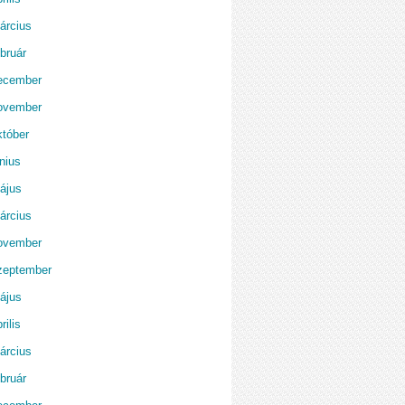
árcius
bruár
ecember
ovember
któber
nius
ájus
árcius
ovember
zeptember
ájus
rilis
árcius
bruár