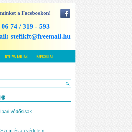
 minket a Facebookon!
: 06 74 / 319 - 593
ail:
stefikft@freemail.hu
NYITVA TARTÁS
KAPCSOLAT
INK
Ipari védősisak
Szem és arcvédelem