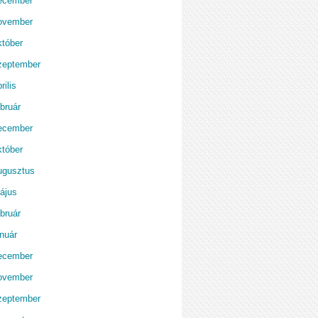
ecember
ovember
któber
zeptember
rilis
bruár
ecember
któber
ugusztus
ájus
bruár
anuár
ecember
ovember
zeptember