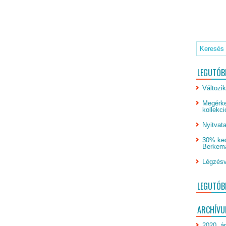
LEGUTÓB
Változik
Megérke
kollekci
Nyitvata
30% ked
Berkeman
Légzésv
LEGUTÓB
ARCHÍV
2020. áp