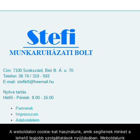
Cím: 7100 Szekszárd, Béri B. Á. u. 70.
Telefon: 06 74 / 319 - 593
E-mail:
stefikft@freemail.hu
Nyitva tartás
Hétfő - Péntek: 8.00 - 16.00
Partnerek
Impresszum
Adatvédelem
Oldaltérkép
A weboldalon cookie-kat használunk, amik segítenek minket a
lehető legjobb szolgáltatások nyújtásában. Weboldalunk