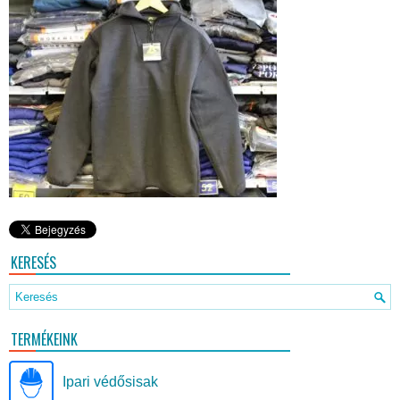
KERESÉS
TERMÉKEINK
Ipari védősisak