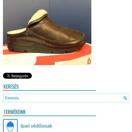
KERESÉS
TERMÉKEINK
Ipari védősisak