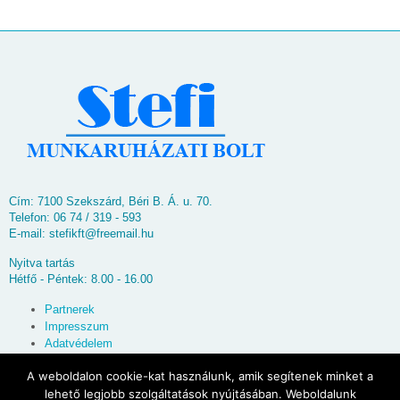
Cím: 7100 Szekszárd, Béri B. Á. u. 70.
Telefon: 06 74 / 319 - 593
E-mail:
stefikft@freemail.hu
Nyitva tartás
Hétfő - Péntek: 8.00 - 16.00
Partnerek
Impresszum
Adatvédelem
Oldaltérkép
A weboldalon cookie-kat használunk, amik segítenek minket a
lehető legjobb szolgáltatások nyújtásában. Weboldalunk