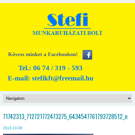
Kövess minket a Facebookon!
Tel.: 06 74 / 319 - 593
E-mail:
stefikft@freemail.hu
71742313_712721772473275_6434547761793728512_n
2019-10-08