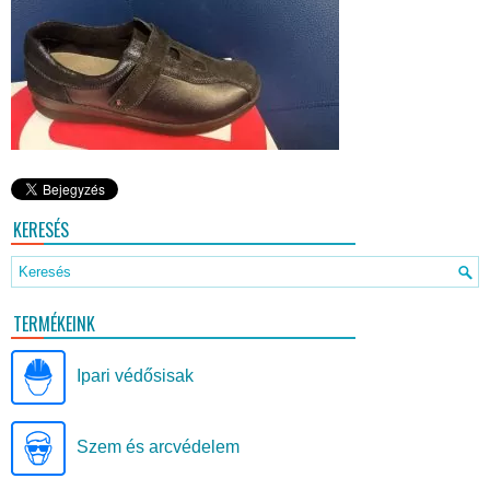
KERESÉS
TERMÉKEINK
Ipari védősisak
Szem és arcvédelem