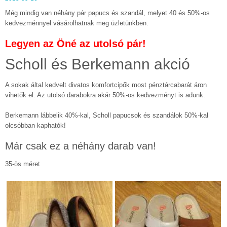
Még mindig van néhány pár papucs és szandál, melyet 40 és 50%-os
kedvezménnyel vásárolhatnak meg üzletünkben.
Legyen az Öné az utolsó pár!
Scholl és Berkemann akció
A sokak által kedvelt divatos komfortcipők most pénztárcabarát áron
vihetők el. Az utolsó darabokra akár 50%-os kedvezményt is adunk.
Berkemann lábbelik 40%-kal, Scholl papucsok és szandálok 50%-kal
olcsóbban kaphatók!
Már csak ez a néhány darab van!
35-ös méret