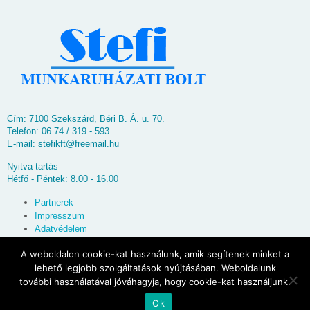
Cím: 7100 Szekszárd, Béri B. Á. u. 70.
Telefon: 06 74 / 319 - 593
E-mail:
stefikft@freemail.hu
Nyitva tartás
Hétfő - Péntek: 8.00 - 16.00
Partnerek
Impresszum
Adatvédelem
Oldaltérkép
A weboldalon cookie-kat használunk, amik segítenek minket a
lehető legjobb szolgáltatások nyújtásában. Weboldalunk
© 2026
Stefi Munkaruházati Bolt
további használatával jóváhagyja, hogy cookie-kat használjunk.
Ok
Powered by
WordPress