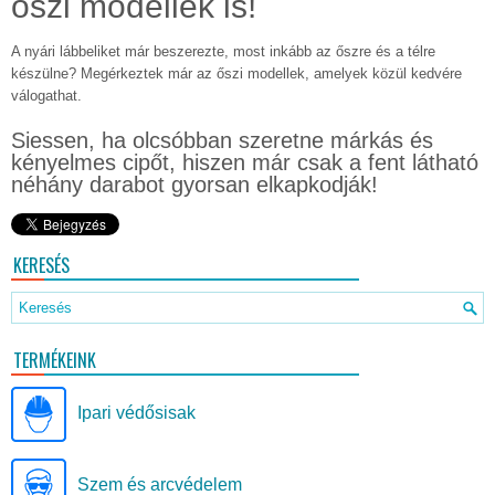
őszi modellek is!
A nyári lábbeliket már beszerezte, most inkább az őszre és a télre
készülne? Megérkeztek már az őszi modellek, amelyek közül kedvére
válogathat.
Siessen, ha olcsóbban szeretne márkás és
kényelmes cipőt, hiszen már csak a fent látható
néhány darabot gyorsan elkapkodják!
KERESÉS
TERMÉKEINK
Ipari védősisak
Szem és arcvédelem