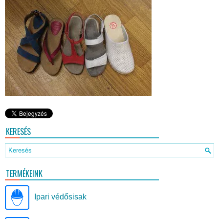
KERESÉS
TERMÉKEINK
Ipari védősisak