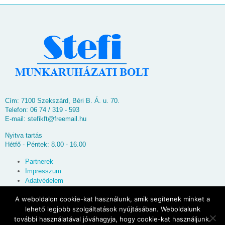
Cím: 7100 Szekszárd, Béri B. Á. u. 70.
Telefon: 06 74 / 319 - 593
E-mail:
stefikft@freemail.hu
Nyitva tartás
Hétfő - Péntek: 8.00 - 16.00
Partnerek
Impresszum
Adatvédelem
Oldaltérkép
A weboldalon cookie-kat használunk, amik segítenek minket a
lehető legjobb szolgáltatások nyújtásában. Weboldalunk
© 2026
Stefi Munkaruházati Bolt
további használatával jóváhagyja, hogy cookie-kat használjunk.