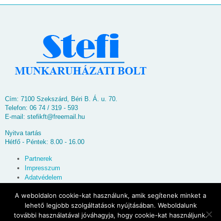
Cím: 7100 Szekszárd, Béri B. Á. u. 70.
Telefon: 06 74 / 319 - 593
E-mail:
stefikft@freemail.hu
Nyitva tartás
Hétfő - Péntek: 8.00 - 16.00
Partnerek
Impresszum
Adatvédelem
Oldaltérkép
A weboldalon cookie-kat használunk, amik segítenek minket a
lehető legjobb szolgáltatások nyújtásában. Weboldalunk
© 2026
Stefi Munkaruházati Bolt
további használatával jóváhagyja, hogy cookie-kat használjunk.