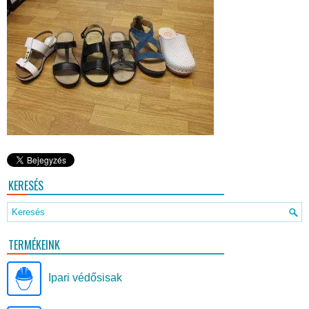
KERESÉS
TERMÉKEINK
Ipari védősisak