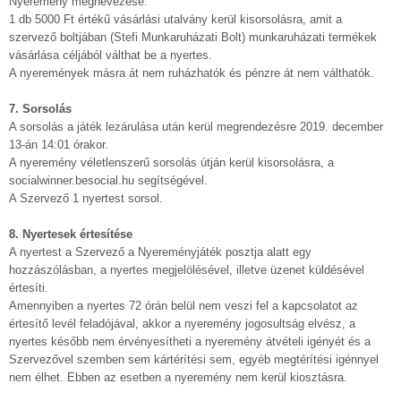
Nyeremény megnevezése:
1 db 5000 Ft értékű vásárlási utalvány kerül kisorsolásra, amit a
szervező boltjában (Stefi Munkaruházati Bolt) munkaruházati termékek
vásárlása céljából válthat be a nyertes.
A nyeremények másra át nem ruházhatók és pénzre át nem válthatók.
7. Sorsolás
A sorsolás a játék lezárulása után kerül megrendezésre 2019. december
13-án 14:01 órakor.
A nyeremény véletlenszerű sorsolás útján kerül kisorsolásra, a
socialwinner.besocial.hu segítségével.
A Szervező 1 nyertest sorsol.
8. Nyertesek értesítése
A nyertest a Szervező a Nyereményjáték posztja alatt egy
hozzászólásban, a nyertes megjelölésével, illetve üzenet küldésével
értesíti.
Amennyiben a nyertes 72 órán belül nem veszi fel a kapcsolatot az
értesítő levél feladójával, akkor a nyeremény jogosultság elvész, a
nyertes később nem érvényesítheti a nyeremény átvételi igényét és a
Szervezővel szemben sem kártérítési sem, egyéb megtérítési igénnyel
nem élhet. Ebben az esetben a nyeremény nem kerül kiosztásra.