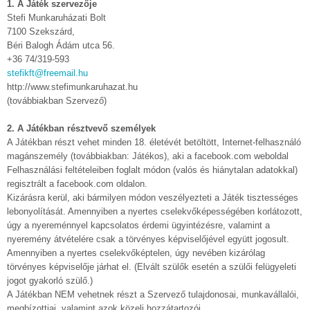
1. A Játék szervezője
Stefi Munkaruházati Bolt
7100 Szekszárd,
Béri Balogh Ádám utca 56.
+36 74/319-593
stefikft@freemail.hu
http://www.stefimunkaruhazat.hu
(továbbiakban Szervező)
2. A Játékban résztvevő személyek
A Játékban részt vehet minden 18. életévét betöltött, Internet-felhasználó
magánszemély (továbbiakban: Játékos), aki a facebook.com weboldal
Felhasználási feltételeiben foglalt módon (valós és hiánytalan adatokkal)
regisztrált a facebook.com oldalon.
Kizárásra kerül, aki bármilyen módon veszélyezteti a Játék tisztességes
lebonyolítását. Amennyiben a nyertes cselekvőképességében korlátozott,
úgy a nyereménnyel kapcsolatos érdemi ügyintézésre, valamint a
nyeremény átvételére csak a törvényes képviselőjével együtt jogosult.
Amennyiben a nyertes cselekvőképtelen, úgy nevében kizárólag
törvényes képviselője járhat el. (Elvált szülők esetén a szülői felügyeleti
jogot gyakorló szülő.)
A Játékban NEM vehetnek részt a Szervező tulajdonosai, munkavállalói,
megbízottjai, valamint azok közeli hozzátartozói.