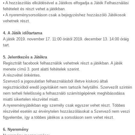
• A hozzászólás elküldésével a Játékos elfogadja a Játék Felhasználási
feltételeit és részt vehet a játékban.
• A nyereménysorsoláson csak a bejegyzéshez hozzászóló Játékosok
vehetnek részt.
4. A Játék időtartama
A játék 2019. november 17. 11:00 órától 2019. december 13. 14:00 óráig
tart.
5. Jelentkezés a Játékra
Regisztrált facebook felhasználók vehetnek részt a játékban. A játék
menete című 3. pont alatti feltételek szerint.
A részvétel önkéntes.
Szervező a jogosulatlan felhasználásból illetve kiskorú általi
regisztrációból eredő jogvitákért nem tartozik helytállni. Szervezőt szintén
nem terheli felelősség a felhasználó számítógépének meghibásodása
miatti sikertelen részvétel miatt.
A nyereményjátékban egy személy csak egyszer vehet részt. Többes
részvétel esetén az érvénytelen hozzászólásokat a Szervező nem veszi
figyelembe, így a többes játékos a sorsoláson sem vehet részt.
6. Nyeremény