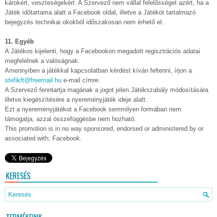
károkért, veszteségekért. A Szervező nem vállal felelősséget azért, ha a
Játék időtartama alatt a Facebook oldal, illetve a Játékot tartalmazó
bejegyzés technikai okokból időszakosan nem érhető el.
11. Egyéb
A Játékos kijelenti, hogy a Facebookon megadott regisztrációs adatai
megfelelnek a valóságnak.
Amennyiben a játékkal kapcsolatban kérdést kíván feltenni, írjon a
stefikft@freemail.hu
e-mail címre.
A Szervező fenntartja magának a jogot jelen Játékszabály módosítására
illetve kiegészítésére a nyereményjáték ideje alatt.
Ezt a nyereményjátékot a Facebook semmilyen formában nem
támogatja, azzal összefüggésbe nem hozható.
This promotion is in no way sponsored, endorsed or administered by or
associated with, Facebook.
KERESÉS