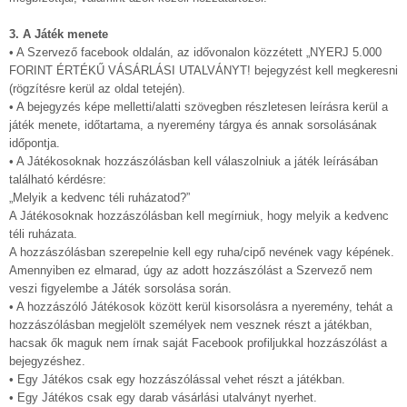
3. A Játék menete
• A Szervező facebook oldalán, az idővonalon közzétett „NYERJ 5.000
FORINT ÉRTÉKŰ VÁSÁRLÁSI UTALVÁNYT! bejegyzést kell megkeresni
(rögzítésre kerül az oldal tetején).
• A bejegyzés képe melletti/alatti szövegben részletesen leírásra kerül a
játék menete, időtartama, a nyeremény tárgya és annak sorsolásának
időpontja.
• A Játékosoknak hozzászólásban kell válaszolniuk a játék leírásában
található kérdésre:
„Melyik a kedvenc téli ruházatod?”
A Játékosoknak hozzászólásban kell megírniuk, hogy melyik a kedvenc
téli ruházata.
A hozzászólásban szerepelnie kell egy ruha/cipő nevének vagy képének.
Amennyiben ez elmarad, úgy az adott hozzászólást a Szervező nem
veszi figyelembe a Játék sorsolása során.
• A hozzászóló Játékosok között kerül kisorsolásra a nyeremény, tehát a
hozzászólásban megjelölt személyek nem vesznek részt a játékban,
hacsak ők maguk nem írnak saját Facebook profiljukkal hozzászólást a
bejegyzéshez.
• Egy Játékos csak egy hozzászólással vehet részt a játékban.
• Egy Játékos csak egy darab vásárlási utalványt nyerhet.