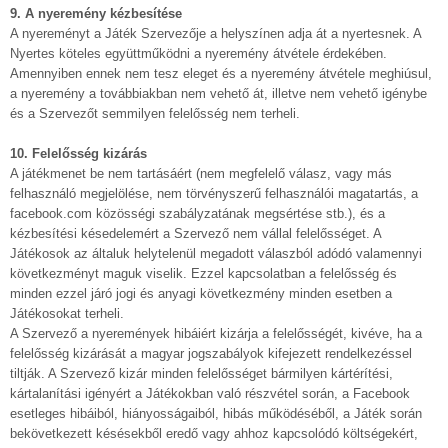
9. A nyeremény kézbesítése
A nyereményt a Játék Szervezője a helyszínen adja át a nyertesnek. A
Nyertes köteles együttműködni a nyeremény átvétele érdekében.
Amennyiben ennek nem tesz eleget és a nyeremény átvétele meghiúsul,
a nyeremény a továbbiakban nem vehető át, illetve nem vehető igénybe
és a Szervezőt semmilyen felelősség nem terheli.
10. Felelősség kizárás
A játékmenet be nem tartásáért (nem megfelelő válasz, vagy más
felhasználó megjelölése, nem törvényszerű felhasználói magatartás, a
facebook.com közösségi szabályzatának megsértése stb.), és a
kézbesítési késedelemért a Szervező nem vállal felelősséget. A
Játékosok az általuk helytelenül megadott válaszból adódó valamennyi
következményt maguk viselik. Ezzel kapcsolatban a felelősség és
minden ezzel járó jogi és anyagi következmény minden esetben a
Játékosokat terheli.
A Szervező a nyeremények hibáiért kizárja a felelősségét, kivéve, ha a
felelősség kizárását a magyar jogszabályok kifejezett rendelkezéssel
tiltják. A Szervező kizár minden felelősséget bármilyen kártérítési,
kártalanítási igényért a Játékokban való részvétel során, a Facebook
esetleges hibáiból, hiányosságaiból, hibás működéséből, a Játék során
bekövetkezett késésekből eredő vagy ahhoz kapcsolódó költségekért,