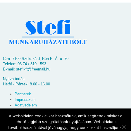
Cím: 7100 Szekszárd, Béri B. Á. u. 70.
Telefon: 06 74 / 319 - 593
E-mail:
stefikft@freemail.hu
Nyitva tartás
Hétfő - Péntek: 8.00 - 16.00
Partnerek
Impresszum
Adatvédelem
Oldaltérkép
A weboldalon cookie-kat használunk, amik segítenek minket a
lehető legjobb szolgáltatások nyújtásában. Weboldalunk
© 2026
Stefi Munkaruházati Bolt
további használatával jóváhagyja, hogy cookie-kat használjunk.