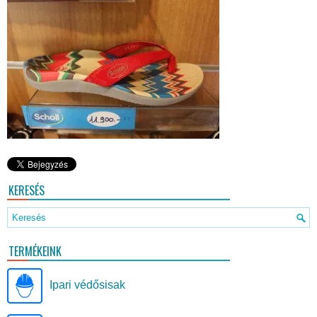
KERESÉS
TERMÉKEINK
Ipari védősisak