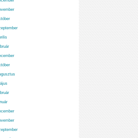
ecember
ovember
któber
zeptember
rilis
bruár
ecember
któber
ugusztus
ájus
bruár
anuár
ecember
ovember
zeptember