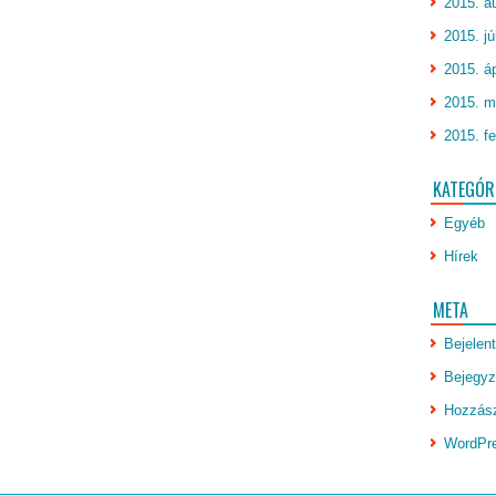
2015. a
2015. jú
2015. áp
2015. m
2015. fe
KATEGÓR
Egyéb
Hírek
META
Bejelen
Bejegyz
Hozzász
WordPr