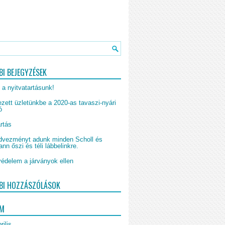
BI BEJEGYZÉSEK
 a nyitvatartásunk!
zett üzletünkbe a 2020-as tavaszi-nyári
ó
rtás
vezményt adunk minden Scholl és
n őszi és téli lábbelinkre.
édelem a járványok ellen
BI HOZZÁSZÓLÁSOK
UM
rilis