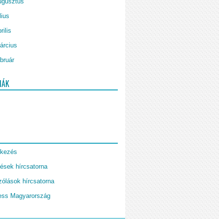
ugusztus
lius
rilis
árcius
bruár
IÁK
tkezés
ések hírcsatorna
ólások hírcsatorna
ess Magyarország