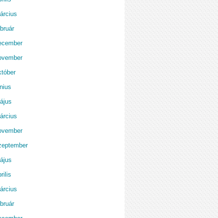
árcius
bruár
ecember
ovember
któber
nius
ájus
árcius
ovember
zeptember
ájus
rilis
árcius
bruár