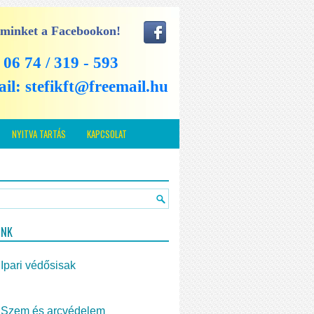
 minket a Facebookon!
: 06 74 / 319 - 593
ail:
stefikft@freemail.hu
NYITVA TARTÁS
KAPCSOLAT
INK
Ipari védősisak
Szem és arcvédelem