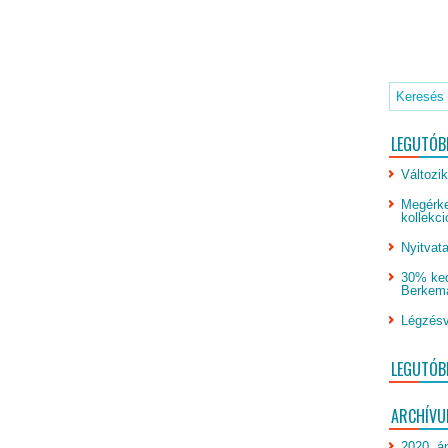
LEGUTÓB
Változik
Megérke
kollekci
Nyitvata
30% ked
Berkeman
Légzésv
LEGUTÓB
ARCHÍV
2020. áp