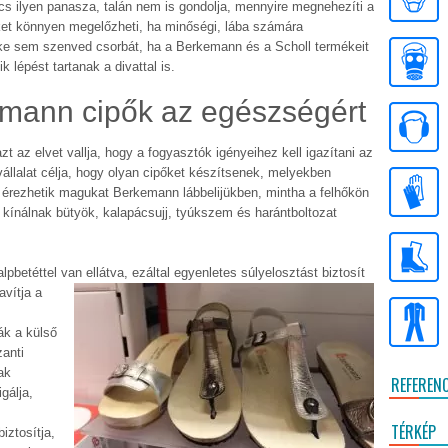
ncs ilyen panasza, talán nem is gondolja, mennyire megnehezíti a
ket könnyen megelőzheti, ha minőségi, lába számára
ke sem szenved csorbát, ha a Berkemann és a Scholl termékeit
k lépést tartanak a divattal is.
emann cipők az egészségért
 az elvet vallja, hogy a fogyasztók igényeihez kell igazítani az
 vállalat célja, hogy olyan cipőket készítsenek, melyekben
gy érezhetik magukat Berkemann lábbelijükben, mintha a felhőkön
kínálnak bütyök, kalapácsujj, tyúkszem és harántboltozat
pbetéttel van ellátva, ezáltal
egyenletes súlyelosztást biztosít
avítja a
ák a külső
zanti
ak
REFEREN
gálja,
TÉRKÉP
iztosítja,