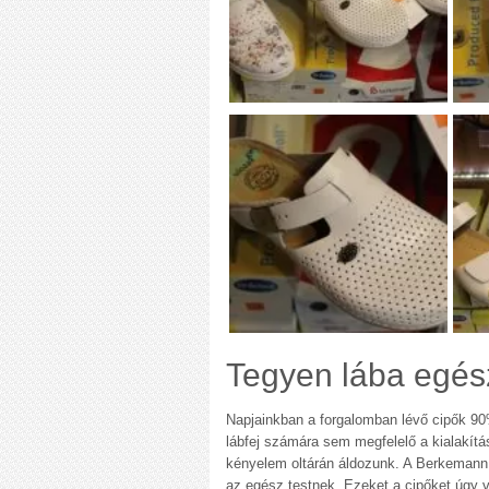
Tegyen lába egés
Napjainkban a forgalomban lévő cipők 90%
lábfej számára sem megfelelő a kialakítás
kényelem oltárán áldozunk. A Berkemann é
az egész testnek. Ezeket a cipőket úgy v