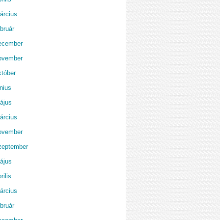
árcius
bruár
ecember
ovember
któber
nius
ájus
árcius
ovember
zeptember
ájus
rilis
árcius
bruár