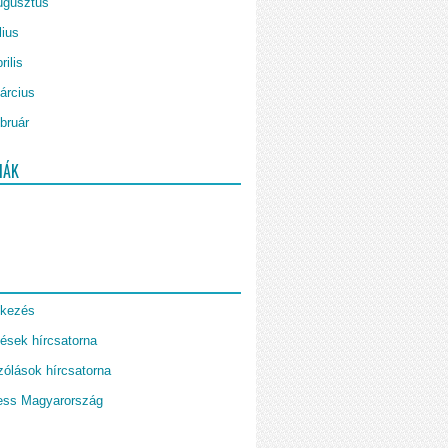
ugusztus
lius
rilis
árcius
bruár
IÁK
tkezés
ések hírcsatorna
ólások hírcsatorna
ess Magyarország