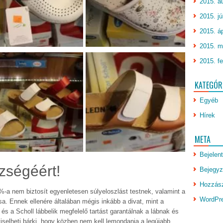
2015. a
2015. jú
2015. áp
2015. m
2015. fe
KATEGÓR
Egyéb
Hírek
META
Bejelen
zségéért!
Bejegyz
Hozzász
-a nem biztosít egyenletesen súlyeloszlást testnek, valamint a
WordPr
a. Ennek ellenére általában mégis inkább a divat, mint a
s a Scholl lábbelik megfelelő tartást garantálnak a lábnak és
iselheti bárki, hogy közben nem kell lemondania a legújabb