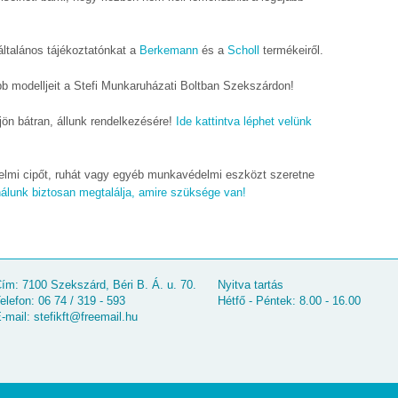
 általános tájékoztatónkat a
Berkemann
és a
Scholl
termékeiről.
b modelljeit a Stefi Munkaruházati Boltban Szekszárdon!
ön bátran, állunk rendelkezésére!
Ide kattintva léphet velünk
lmi cipőt, ruhát vagy egyéb munkavédelmi eszközt szeretne
álunk biztosan megtalálja, amire szüksége van!
ím: 7100 Szekszárd, Béri B. Á. u. 70.
Nyitva tartás
elefon: 06 74 / 319 - 593
Hétfő - Péntek: 8.00 - 16.00
-mail:
stefikft@freemail.hu