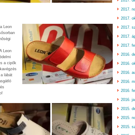
2017. d
2017. n
2017. o
 a Leon
2017. s
sősorban
2017. áp
nőségi
2017. fe
 A Leon
2016. d
édelmi
s a cipők
2016. o
nkavégzés
2016. a
 a lábát
ásgátló
2016. m
 és
2016. fe
p!
2016. j
2015. d
2015. n
2015. s