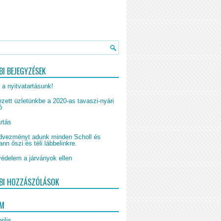
BI BEJEGYZÉSEK
 a nyitvatartásunk!
zett üzletünkbe a 2020-as tavaszi-nyári
ó
rtás
vezményt adunk minden Scholl és
n őszi és téli lábbelinkre.
édelem a járványok ellen
BI HOZZÁSZÓLÁSOK
UM
rilis