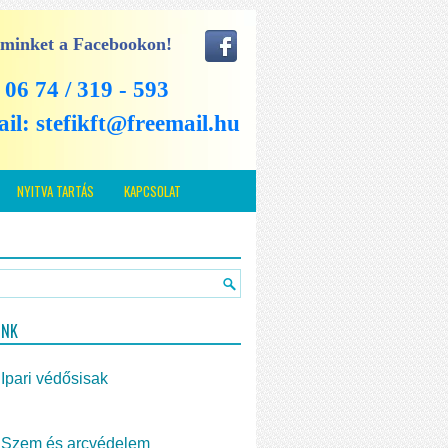
 minket a Facebookon!
: 06 74 / 319 - 593
ail:
stefikft@freemail.hu
NYITVA TARTÁS
KAPCSOLAT
INK
Ipari védősisak
Szem és arcvédelem