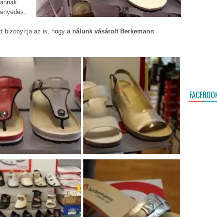
 annak
ményedés.
 bizonyítja az is, hogy
a nálunk vásárolt Berkemann
FACEBOO