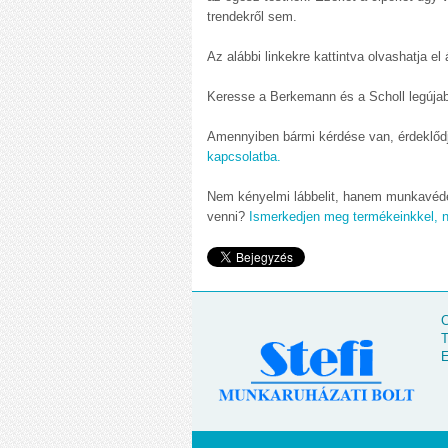
trendekről sem.
Az alábbi linkekre kattintva olvashatja el
Keresse a Berkemann és a Scholl legújab
Amennyiben bármi kérdése van, érdeklődj
kapcsolatba.
Nem kényelmi lábbelit, hanem munkavéde
venni?
Ismerkedjen meg termékeinkkel, n
C
T
E