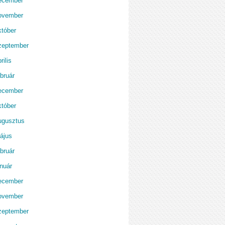
ecember
ovember
któber
zeptember
rilis
bruár
ecember
któber
ugusztus
ájus
bruár
anuár
ecember
ovember
zeptember