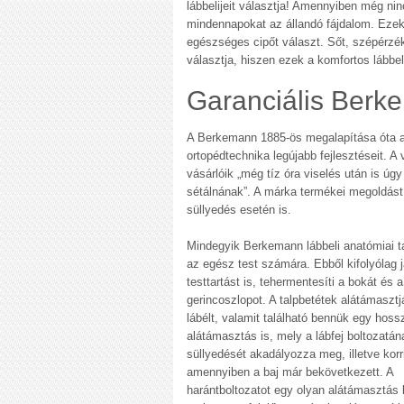
lábbelijeit választja! Amennyiben még ni
mindennapokat az állandó fájdalom. Eze
egészséges cipőt választ. Sőt, szépérzé
választja, hiszen ezek a komfortos lábbeli
Garanciális Berk
A Berkemann 1885-ös megalapítása óta azt
ortopédtechnika legújabb fejlesztéseit. A
vásárlóik „még tíz óra viselés után is ú
sétálnának”. A márka termékei megoldást 
süllyedés esetén is.
Mindegyik Berkemann lábbeli anatómiai tal
az egész test számára. Ebből kifolyólag j
testtartást is, tehermentesíti a bokát és a
gerincoszlopot. A talpbetétek alátámasztj
lábélt, valamit található bennük egy hoss
alátámasztás is, mely a lábfej boltozatán
süllyedését akadályozza meg, illetve korri
amennyiben a baj már bekövetkezett. A
harántboltozatot egy olyan alátámasztás b