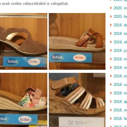
 ezek széles választékából is válogathat.
2020. m
2020. fe
2019. d
2019. n
2019. o
2019. jú
2019. m
2019. m
2018. n
2018. s
2018. m
2018. áp
2018. m
2018. fe