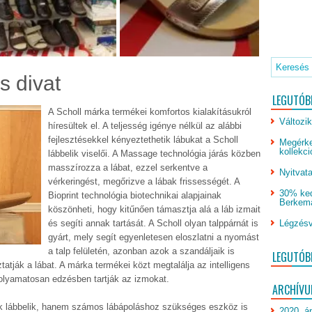
s divat
LEGUTÓB
A Scholl márka termékei komfortos kialakításukról
Változik
híresültek el. A teljesség igénye nélkül az alábbi
fejlesztésekkel kényeztethetik lábukat a Scholl
Megérke
kollekci
lábbelik viselői. A Massage technológia járás közben
masszírozza a lábat, ezzel serkentve a
Nyitvata
vérkeringést, megőrizve a lábak frissességét. A
30% ked
Bioprint technológia biotechnikai alapjainak
Berkeman
köszönheti, hogy kitűnően támasztja alá a láb izmait
és segíti annak tartását. A Scholl olyan talppárnát is
Légzésv
gyárt, mely segít egyenletesen eloszlatni a nyomást
a talp felületén, azonban azok a szandáljaik is
LEGUTÓB
atják a lábat. A márka termékei közt megtalálja az intelligens
folyamatosan edzésben tartják az izmokat.
ARCHÍV
k lábbelik, hanem számos lábápoláshoz szükséges eszköz is
2020. áp