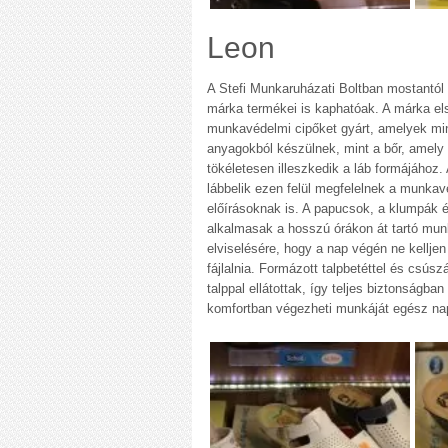
Leon
A Stefi Munkaruházati Boltban mostantól
márka termékei is kaphatóak. A márka el
munkavédelmi cipőket gyárt, amelyek mi
anyagokból készülnek, mint a bőr, amely
tökéletesen illeszkedik a láb formájához.
lábbelik ezen felül megfelelnek a munkav
előírásoknak is. A papucsok, a klumpák é
alkalmasak a hosszú órákon át tartó mu
elviselésére, hogy a nap végén ne kelljen
fájlalnia. Formázott talpbetéttel és csúsz
talppal ellátottak, így teljes biztonságban
komfortban végezheti munkáját egész na