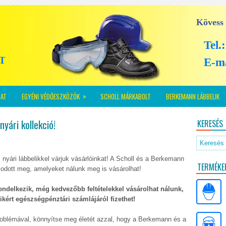
Kövess
Tel.
E-m
»
AT
EGYÉNI VÉDŐESZKÖZÖK
SCHOLL MÁRKABOLT
BERKEMANN LÁBBELIK
yári kollekció!
KERESÉS
és nyári lábbelikkel várjuk vásárlóinkat! A Scholl és a Berkemann
TERMÉKE
odott meg, amelyeket nálunk meg is vásárolhat!
endelkezik, még kedvezőbb feltételekkel vásárolhat nálunk,
kért egészségpénztári számlájáról fizethet!
roblémával, könnyítse meg életét azzal, hogy a Berkemann és a