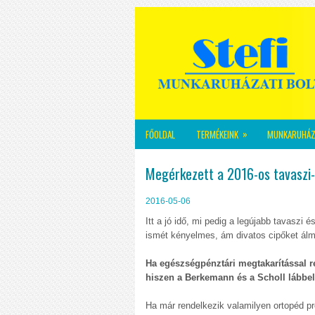
»
FŐOLDAL
TERMÉKEINK
MUNKARUHÁZ
Megérkezett a 2016-os tavaszi-n
2016-05-06
Itt a jó idő, mi pedig a legújabb tavaszi 
ismét kényelmes, ám divatos cipőket álm
Ha egészségpénztári megtakarítással r
hiszen a Berkemann és a Scholl lábbeli
Ha már rendelkezik valamilyen ortopéd p