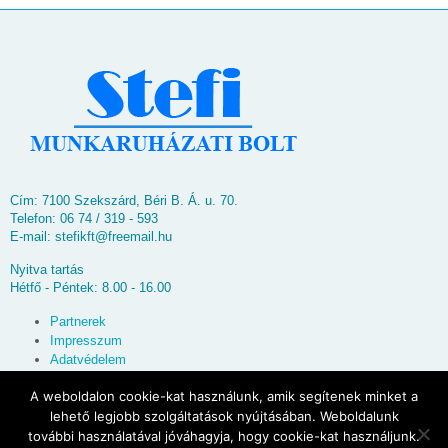
Cím: 7100 Szekszárd, Béri B. Á. u. 70.
Telefon: 06 74 / 319 - 593
E-mail:
stefikft@freemail.hu
Nyitva tartás
Hétfő - Péntek: 8.00 - 16.00
Partnerek
Impresszum
Adatvédelem
Oldaltérkép
A weboldalon cookie-kat használunk, amik segítenek minket a
lehető legjobb szolgáltatások nyújtásában. Weboldalunk
© 2026
Stefi Munkaruházati Bolt
további használatával jóváhagyja, hogy cookie-kat használjunk.