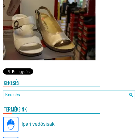
KERESÉS
TERMÉKEINK
Ipari védősisak