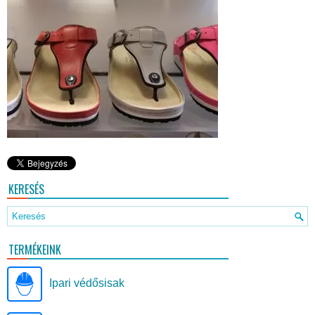
KERESÉS
TERMÉKEINK
Ipari védősisak