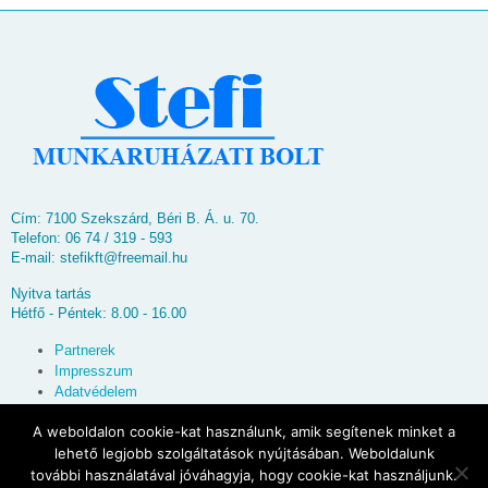
Cím: 7100 Szekszárd, Béri B. Á. u. 70.
Telefon: 06 74 / 319 - 593
E-mail:
stefikft@freemail.hu
Nyitva tartás
Hétfő - Péntek: 8.00 - 16.00
Partnerek
Impresszum
Adatvédelem
Oldaltérkép
A weboldalon cookie-kat használunk, amik segítenek minket a
lehető legjobb szolgáltatások nyújtásában. Weboldalunk
© 2026
Stefi Munkaruházati Bolt
további használatával jóváhagyja, hogy cookie-kat használjunk.