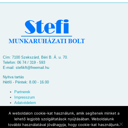
Cím: 7100 Szekszárd, Béri B. Á. u. 70.
Telefon: 06 74 / 319 - 593
E-mail:
stefikft@freemail.hu
Nyitva tartás
Hétfő - Péntek: 8.00 - 16.00
Partnerek
Impresszum
Adatvédelem
Oldaltérkép
A weboldalon cookie-kat használunk, amik segítenek minket a
lehető legjobb szolgáltatások nyújtásában. Weboldalunk
© 2026
Stefi Munkaruházati Bolt
további használatával jóváhagyja, hogy cookie-kat használjunk.